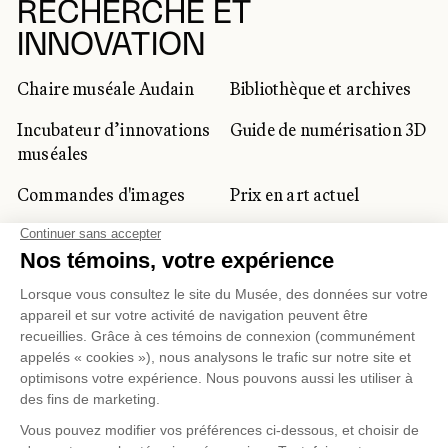
RECHERCHE ET
INNOVATION
Chaire muséale Audain
Bibliothèque et archives
Incubateur d’innovations
Guide de numérisation 3D
muséales
Commandes d'images
Prix en art actuel
Prix Lynne-Cohen
CLIENTÈLE CORPORATIVE
ET PRIVÉE
Location d'espaces
Activités corporatives
Location d'œuvres
Voyagistes et
professionnels du