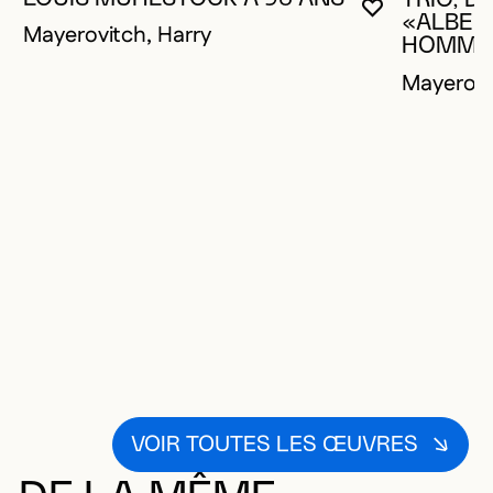
VOUS DEVE
FERMER L
OUVRIR LA
«ALBER
Mayerovitch, Harry
HOMMA
Mayerovi
VOIR TOUTES LES ŒUVRES