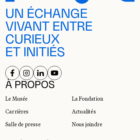
UN ÉCHANGE
VIVANT ENTRE
CURIEUX
ET INITIÉS
SUIVEZ-NOUS SUR
SUIVEZ-NOUS SUR
SUIVEZ-NOUS SUR
SUIVEZ-NOUS SUR
RÉSEAUX SOCIAUX
À PROPOS
Le Musée
La Fondation
Carrières
Actualités
Salle de presse
Nous joindre