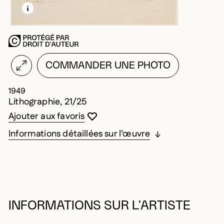
EN SAVOIR PLUS SUR CETTE IMAGE
OUVRIR LA MODALE
COMMANDER UNE PHOTO
1949
Lithographie, 21/25
Vous devez être connecté pour ajouter au
Fermer la modale
Ouvrir la modale
Ajouter aux favoris
Informations détaillées sur l’œuvre
INFORMATIONS SUR L’ARTISTE