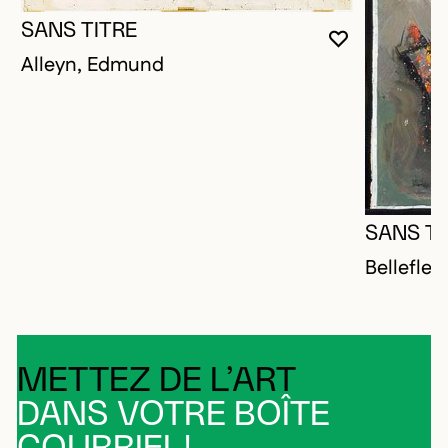
SANS TITRE
VOUS DEVE
FERMER L
OUVRIR LA
Alleyn, Edmund
SANS TI
Bellefleu
METTEZ DE L’ART
DANS VOTRE BOÎTE