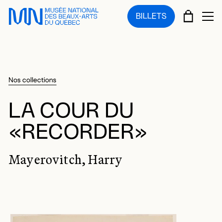
Sauter au menu principal
Sauter au contenu principal
Sauter au pied de page
PANIE
BILLETS
OU
Nos collections
LA COUR DU
«RECORDER»
Mayerovitch, Harry