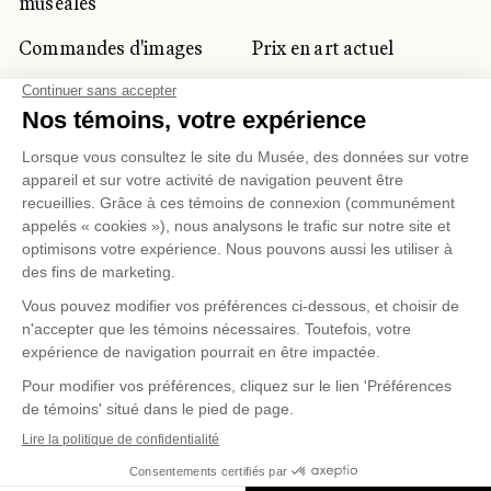
muséales
Commandes d'images
Prix en art actuel
Prix Lynne-Cohen
CLIENTÈLE CORPORATIVE
ET PRIVÉE
Location d'espaces
Activités corporatives
Location d'œuvres
Voyagistes et
professionnels du
tourisme
Gestion des témoins
Politique de confidentialité
Conditions d'utilisation
Politique d'achat en ligne
© 2026 MUSÉE NATIONAL DES BEAUX-ARTS DU