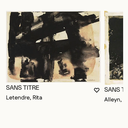
SANS TITRE
SANS TI
VOUS DEVE
FERMER L
OUVRIR LA
Letendre, Rita
Alleyn, 