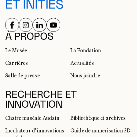
ET INITIÉS
SUIVEZ-NOUS SUR
SUIVEZ-NOUS SUR
SUIVEZ-NOUS SUR
SUIVEZ-NOUS SUR
RÉSEAUX SOCIAUX
À PROPOS
Le Musée
La Fondation
Carrières
Actualités
Salle de presse
Nous joindre
RECHERCHE ET
INNOVATION
Chaire muséale Audain
Bibliothèque et archives
Incubateur d’innovations
Guide de numérisation 3D