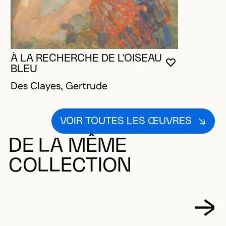
À LA RECHERCHE DE L'OISEAU
VOUS DEVE
FERMER L
OUVRIR LA
BLEU
Des Clayes, Gertrude
VOIR TOUTES LES ŒUVRES
DE LA MÊME
COLLECTION