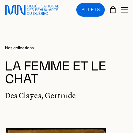
Sauter au menu principal
Sauter au contenu principal
Sauter au pied de page
PANIE
BILLETS
OU
Nos collections
LA FEMME ET LE
CHAT
Des Clayes, Gertrude