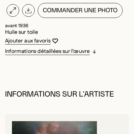
COMMANDER UNE PHOTO
avant 1936
Huile sur toile
Vous devez être connecté pour ajouter au
Fermer la modale
Ouvrir la modale
Ajouter aux favoris
Informations détaillées sur l’œuvre
INFORMATIONS SUR L’ARTISTE