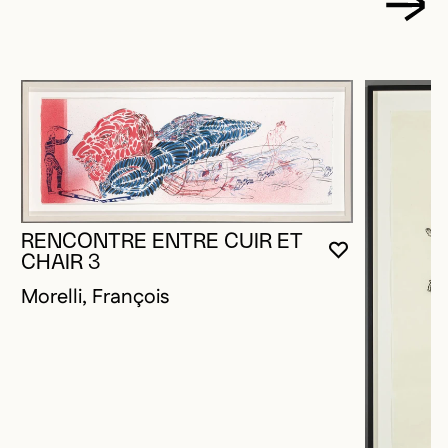
RENCONTRE ENTRE CUIR ET
VOUS DEVE
FERMER L
OUVRIR LA
CHAIR 3
Morelli, François