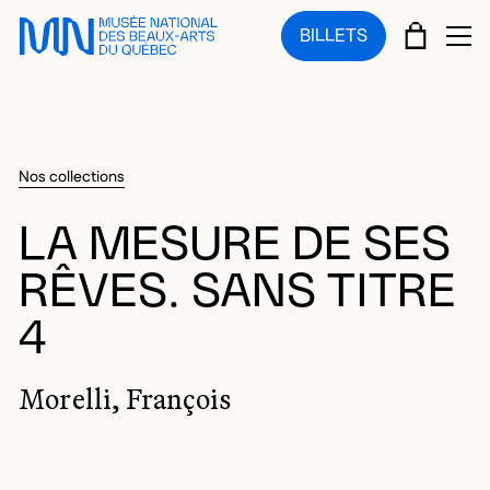
Sauter au menu principal
Sauter au contenu principal
Sauter au pied de page
PANIE
BILLETS
OU
Nos collections
LA MESURE DE SES
RÊVES. SANS TITRE
4
Morelli, François