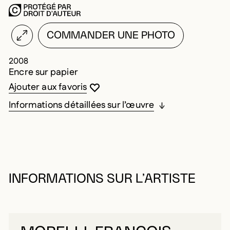
COMMANDER UNE PHOTO
2008
Encre sur papier
Vous devez être connecté pour ajouter au
Fermer la modale
Ouvrir la modale
Ajouter aux favoris
Informations détaillées sur l’œuvre
INFORMATIONS SUR L’ARTISTE