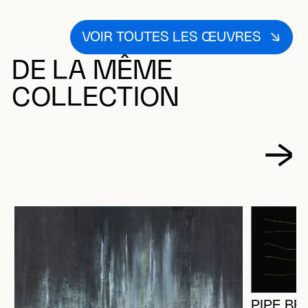
VOIR TOUTES LES ŒUVRES
DE LA MÊME
COLLECTION
PIPE BE