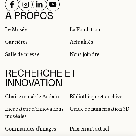
SUIVEZ-NOUS SUR
SUIVEZ-NOUS SUR
SUIVEZ-NOUS SUR
SUIVEZ-NOUS SUR
RÉSEAUX SOCIAUX
À PROPOS
Le Musée
La Fondation
Carrières
Actualités
Salle de presse
Nous joindre
RECHERCHE ET
INNOVATION
Chaire muséale Audain
Bibliothèque et archives
Incubateur d’innovations
Guide de numérisation 3D
muséales
Commandes d'images
Prix en art actuel