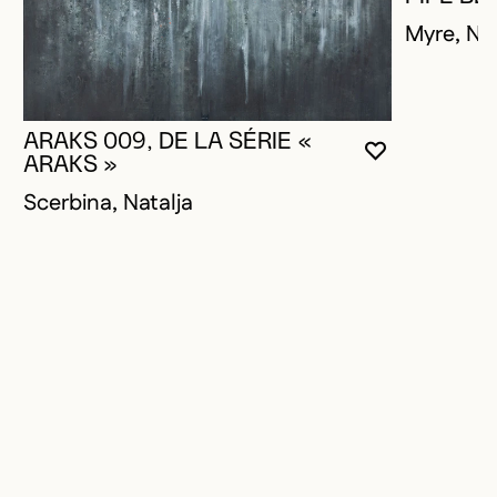
Myre, Na
ARAKS 009, DE LA SÉRIE «
VOUS DEVE
FERMER L
OUVRIR LA
ARAKS »
Scerbina, Natalja