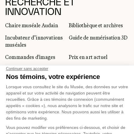
RECHERCHE ET
INNOVATION
Chaire muséale Audain
Bibliothèque et archives
Incubateur d’innovations
Guide de numérisation 3D
muséales
Commandes d'images
Prix en art actuel
Prix Lynne-Cohen
CLIENTÈLE CORPORATIVE
ET PRIVÉE
Location d'espaces
Activités corporatives
Location d'œuvres
Voyagistes et
professionnels du