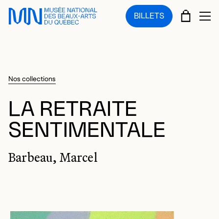
Sauter au menu principal
Sauter au contenu principal
Sauter au pied de page
PANIE
BILLETS
OU
Nos collections
LA RETRAITE
SENTIMENTALE
Barbeau, Marcel