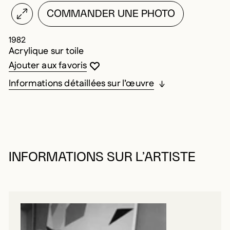
COMMANDER UNE PHOTO
1982
Acrylique sur toile
Vous devez être connecté pour ajouter au
Fermer la modale
Ouvrir la modale
Ajouter aux favoris
Informations détaillées sur l’œuvre
INFORMATIONS SUR L’ARTISTE