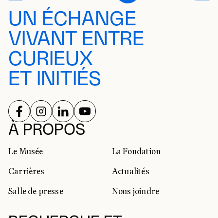
UN ÉCHANGE
VIVANT ENTRE
CURIEUX
ET INITIÉS
SUIVEZ-NOUS SUR
SUIVEZ-NOUS SUR
SUIVEZ-NOUS SUR
SUIVEZ-NOUS SUR
RÉSEAUX SOCIAUX
À PROPOS
Le Musée
La Fondation
Carrières
Actualités
Salle de presse
Nous joindre