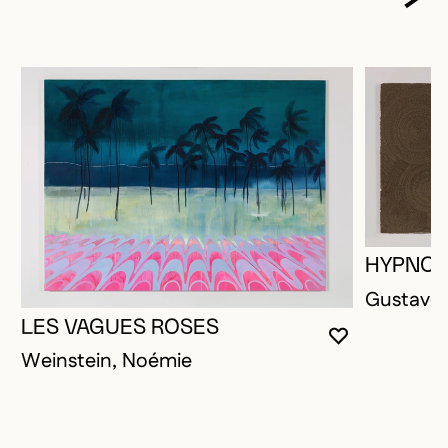
HYPNOT
Gustave,
LES VAGUES ROSES
VOUS DEVE
FERMER L
OUVRIR LA
Weinstein, Noémie