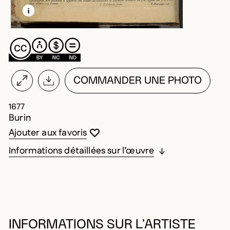
EN SAVOIR PLUS SUR CETTE IMAGE
OUVRIR LA MODALE
COMMANDER UNE PHOTO
1677
Burin
Vous devez être connecté pour ajouter au
Fermer la modale
Ouvrir la modale
Ajouter aux favoris
Informations détaillées sur l’œuvre
INFORMATIONS SUR L’ARTISTE