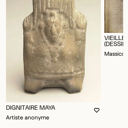
VIEILL
(DESSIN
Massico
DIGNITAIRE MAYA
VOUS DEVE
FERMER L
OUVRIR LA
Artiste anonyme