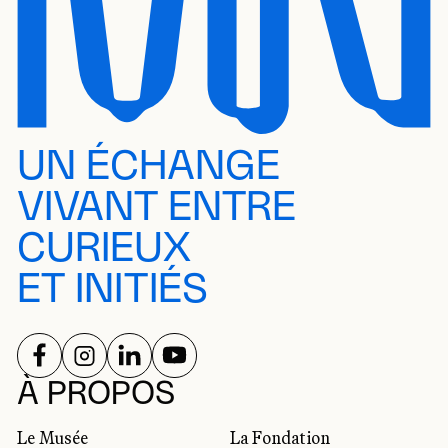
UN ÉCHANGE
VIVANT ENTRE
CURIEUX
ET INITIÉS
SUIVEZ-NOUS SUR
SUIVEZ-NOUS SUR
SUIVEZ-NOUS SUR
SUIVEZ-NOUS SUR
RÉSEAUX SOCIAUX
À PROPOS
Le Musée
La Fondation