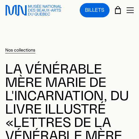
Sauter au menu principal
Sauter au contenu principal
Sauter au pied de page
PANIE
BILLETS
OU
Nos collections
LA VÉNÉRABLE
MÈRE MARIE DE
L'INCARNATION, DU
LIVRE ILLUSTRÉ
«LETTRES DE LA
VÉNÉRABLE MÈRE