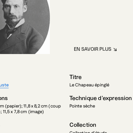
EN SAVOIR PLUS
À PROPOS DE R
Titre
uste
Le Chapeau épinglé
ons
Technique d’expression
cm (papier); 11,8 x 8,2 cm (coup
Pointe sèche
; 11,5 x 7,8 cm (image)
s
Collection