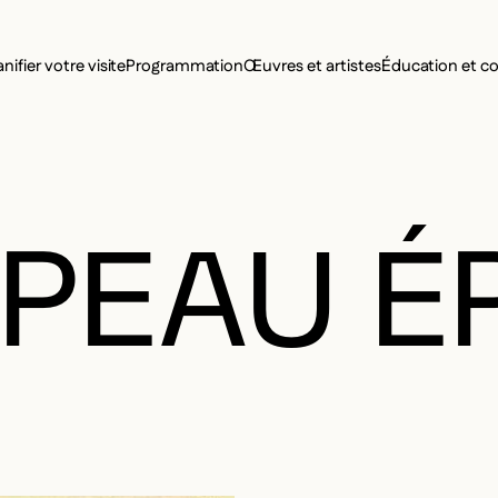
MENU SE
anifier votre visite
Programmation
Œuvres et artistes
Éducation et 
MENU PRI
PEAU É