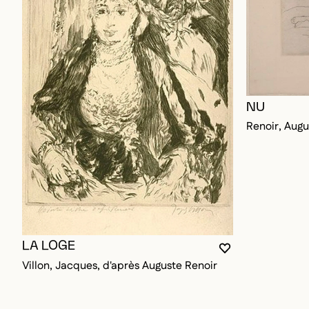
NU
Renoir, Augu
LA LOGE
VOUS DEVEZ ÊT
FERMER LA MO
OUVRIR LA MO
Villon, Jacques, d'après Auguste Renoir