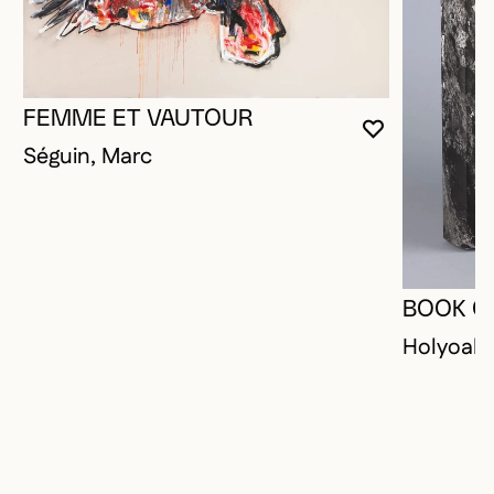
FEMME ET VAUTOUR
VOUS DEVE
FERMER L
OUVRIR LA
Séguin, Marc
BOOK O
Holyoak,