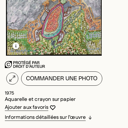
EN SAVOIR PLUS SUR CETTE IMAGE
OUVRIR LA MODALE
COMMANDER UNE PHOTO
1975
Aquarelle et crayon sur papier
Vous devez être connecté pour ajouter au
Fermer la modale
Ouvrir la modale
Ajouter aux favoris
Informations détaillées sur l’œuvre