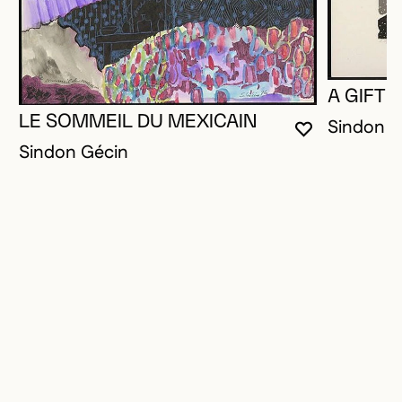
A GIFT 
LE SOMMEIL DU MEXICAIN
Sindon G
VOUS DEVE
FERMER L
OUVRIR LA
Sindon Gécin