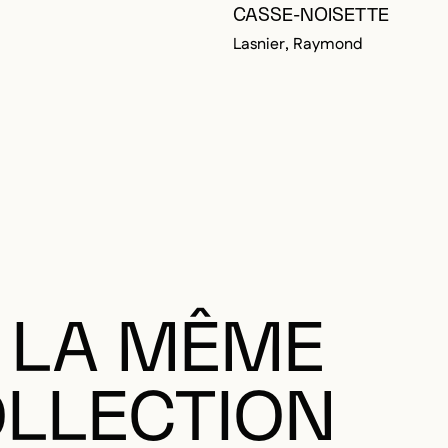
CASSE-NOISETTE
Lasnier, Raymond
RE CONNECTÉ POUR AJOUTER AUX FAVORIS
DALE
DALE
 LA MÊME
LLECTION