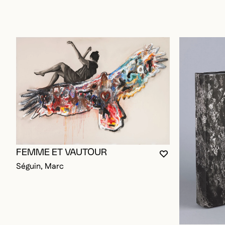
FEMME ET VAUTOUR
VOUS DEVEZ ÊT
FERMER LA MO
OUVRIR LA MO
Séguin, Marc
BOOK OF 