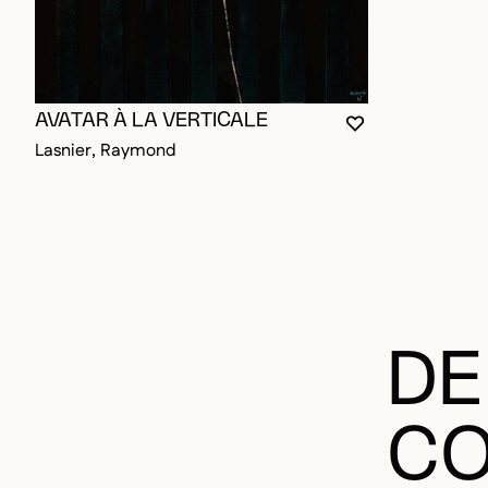
AVATAR À LA VERTICALE
VOUS DEVEZ ÊT
FERMER LA MO
OUVRIR LA MO
Lasnier, Raymond
DE
CO