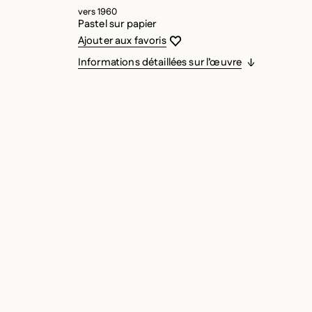
vers 1960
Pastel sur papier
Vous devez être connecté pour ajouter
Fermer la modale
Ouvrir la modale
Ajouter aux favoris
Informations détaillées sur l’œuvre