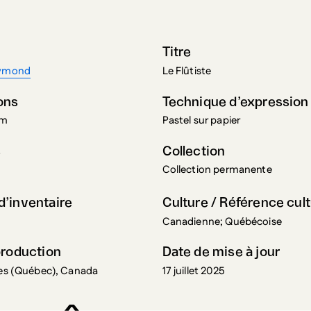
Titre
aymond
Le Flûtiste
ons
Technique d’expression
cm
Pastel sur papier
s
Collection
Collection permanente
’inventaire
Culture / Référence cult
Canadienne; Québécoise
production
Date de mise à jour
res (Québec), Canada
17 juillet 2025