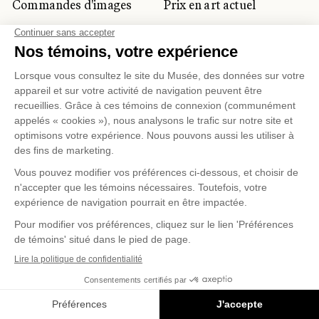
Commandes d'images
Prix en art actuel
Prix Lynne-Cohen
CLIENTÈLE CORPORATIVE
ET PRIVÉE
Location d'espaces
Activités corporatives
Location d'œuvres
Voyagistes et
professionnels du
tourisme
Gestion des témoins
Politique de confidentialité
Conditions d'utilisation
Politique d'achat en ligne
© 2026 MUSÉE NATIONAL DES BEAUX-ARTS DU
QUÉBEC