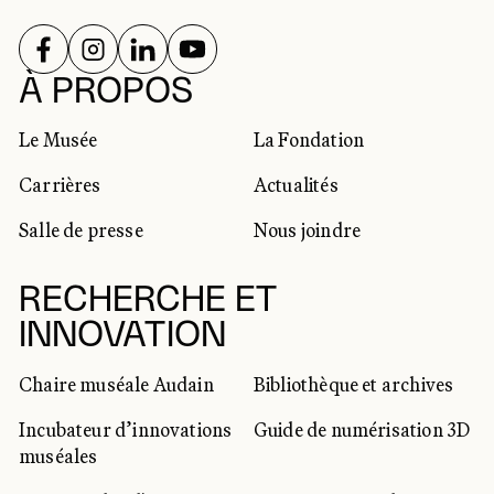
SUIVEZ-NOUS SUR
SUIVEZ-NOUS SUR
SUIVEZ-NOUS SUR
SUIVEZ-NOUS SUR
RÉSEAUX SOCIAUX
À PROPOS
Le Musée
La Fondation
Carrières
Actualités
Salle de presse
Nous joindre
RECHERCHE ET
INNOVATION
Chaire muséale Audain
Bibliothèque et archives
Incubateur d’innovations
Guide de numérisation 3D
muséales