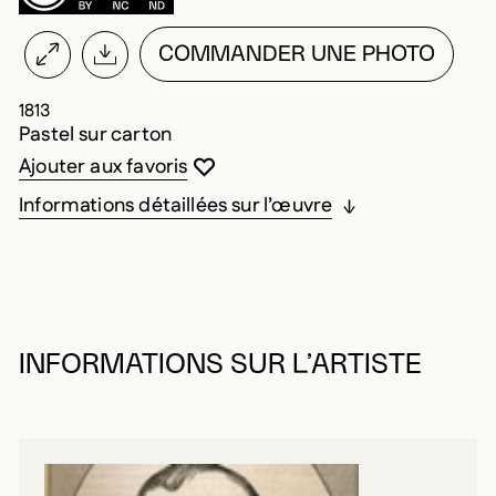
COMMANDER UNE PHOTO
1813
Pastel sur carton
Vous devez être connecté pour ajouter au
Fermer la modale
Ouvrir la modale
Ajouter aux favoris
Informations détaillées sur l’œuvre
INFORMATIONS SUR L’ARTISTE