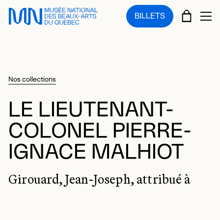
Sauter au menu principal
Sauter au contenu principal
Sauter au pied de page
PANIE
BILLETS
OU
Nos collections
LE LIEUTENANT-
COLONEL PIERRE-
IGNACE MALHIOT
Girouard, Jean-Joseph, attribué à