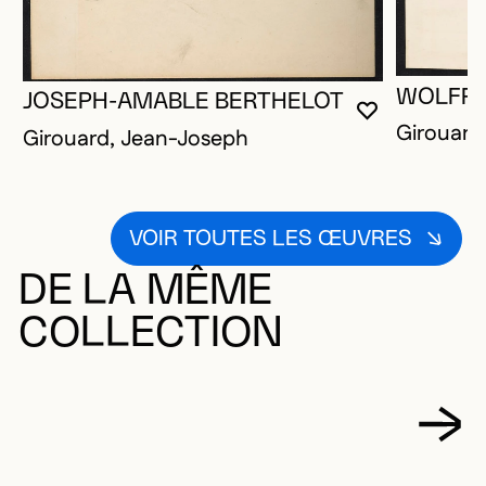
WOLFRE
JOSEPH-AMABLE BERTHELOT
VOUS DEVE
FERMER L
OUVRIR LA
Girouard
Girouard, Jean-Joseph
VOIR TOUTES LES ŒUVRES
DE LA MÊME
COLLECTION