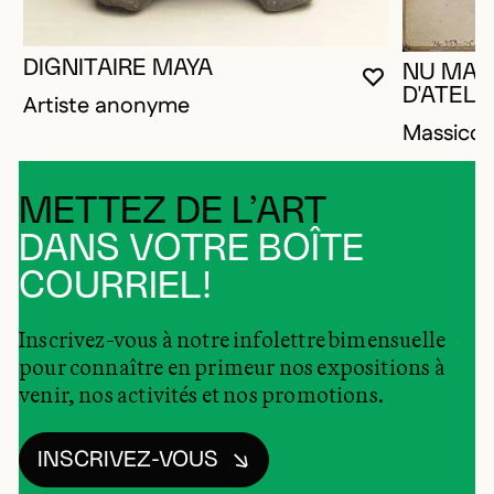
DIGNITAIRE MAYA
NU MAS
VOUS DEVE
FERMER L
OUVRIR LA
D'ATELIE
Artiste anonyme
Massico
METTEZ DE L’ART
DANS VOTRE BOÎTE
COURRIEL!
Inscrivez-vous à notre infolettre bimensuelle
pour connaître en primeur nos expositions à
venir, nos activités et nos promotions.
INSCRIVEZ-VOUS