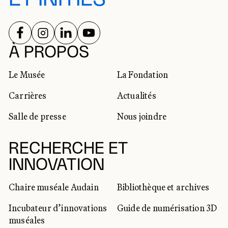
SUIVEZ-NOUS SUR
SUIVEZ-NOUS SUR
SUIVEZ-NOUS SUR
SUIVEZ-NOUS SUR
RÉSEAUX SOCIAUX
À PROPOS
Le Musée
La Fondation
Carrières
Actualités
Salle de presse
Nous joindre
RECHERCHE ET
INNOVATION
Chaire muséale Audain
Bibliothèque et archives
Incubateur d’innovations
Guide de numérisation 3D
muséales