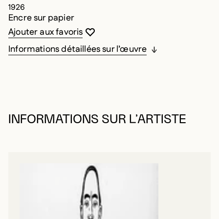
1926
Encre sur papier
Vous devez être connecté pour ajouter au
Fermer la modale
Ouvrir la modale
Ajouter aux favoris
Informations détaillées sur l’œuvre
INFORMATIONS SUR L’ARTISTE