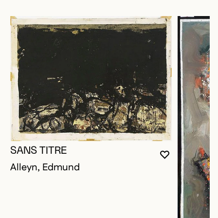
SANS TITRE
VOUS DEVE
FERMER L
OUVRIR LA
Alleyn, Edmund