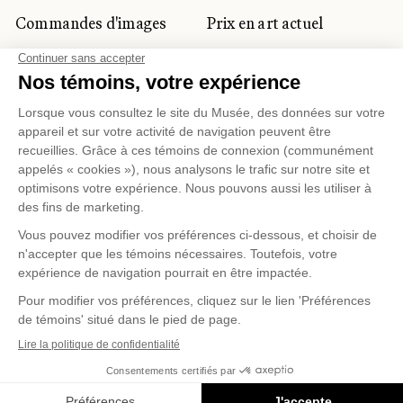
Commandes d'images
Prix en art actuel
Prix Lynne-Cohen
CLIENTÈLE CORPORATIVE
ET PRIVÉE
Location d'espaces
Activités corporatives
Location d'œuvres
Voyagistes et
professionnels du
tourisme
Gestion des témoins
Politique de confidentialité
Conditions d'utilisation
Politique d'achat en ligne
© 2026 MUSÉE NATIONAL DES BEAUX-ARTS DU
QUÉBEC