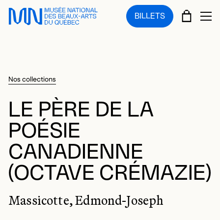
Sauter au menu principal
Sauter au contenu principal
Sauter au pied de page
PANIE
BILLETS
OU
Nos collections
LE PÈRE DE LA
POÉSIE
CANADIENNE
(OCTAVE CRÉMAZIE)
Massicotte, Edmond-Joseph