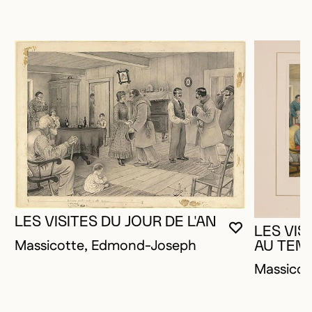
LES VISITES DU JOUR DE L'AN
LES VIS
VOUS DEVE
FERMER L
OUVRIR LA
Massicotte, Edmond-Joseph
AU TEM
Massico