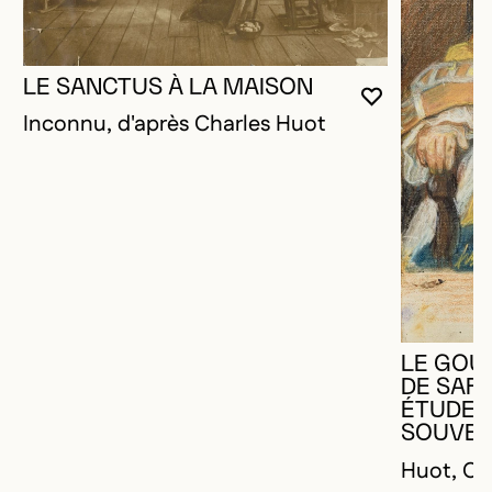
LE SANCTUS À LA MAISON
VOUS DEVE
FERMER L
OUVRIR LA
Inconnu, d'après Charles Huot
LE GOU
DE SAFF
ÉTUDE P
SOUVER
Huot, Ch