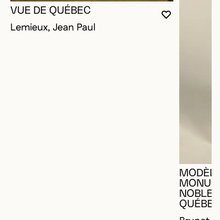
VUE DE QUÉBEC
VOUS DEVE
FERMER L
OUVRIR LA
Lemieux, Jean Paul
MODÈLE
MONUME
NOBLET 
QUÉBEC