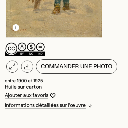
EN SAVOIR PLUS SUR CETTE IMAGE
OUVRIR LA MODALE
COMMANDER UNE PHOTO
entre 1900 et 1925
Huile sur carton
Vous devez être connecté pour ajouter au
Fermer la modale
Ouvrir la modale
Ajouter aux favoris
Informations détaillées sur l’œuvre