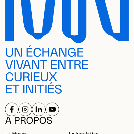
UN ÉCHANGE
VIVANT ENTRE
CURIEUX
ET INITIÉS
SUIVEZ-NOUS SUR
SUIVEZ-NOUS SUR
SUIVEZ-NOUS SUR
SUIVEZ-NOUS SUR
RÉSEAUX SOCIAUX
À PROPOS
Le Musée
La Fondation