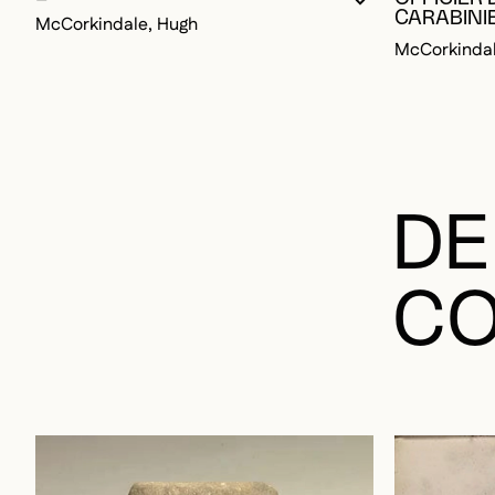
McCorkindale, Hugh
McCorkindal
DE
CO