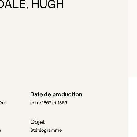
CCORKINDALE, HUGH
Date de production
ière
entre 1867 et 1869
Objet
e
Stéréogramme