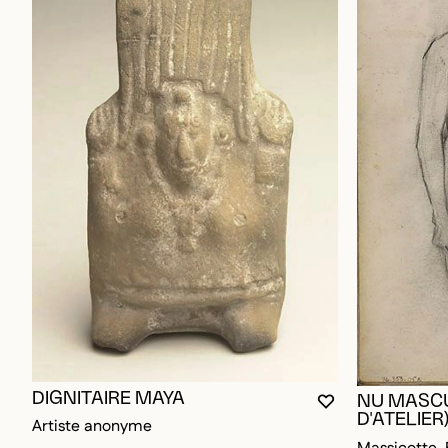
DIGNITAIRE MAYA
NU MASCU
VOUS DEVEZ ÊT
FERMER LA MO
OUVRIR LA MO
D'ATELIER
Artiste anonyme
Massicotte