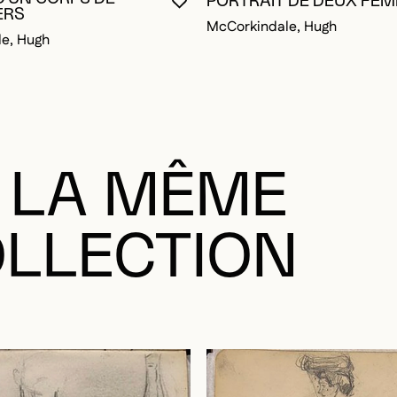
McCorkindale, Hugh
e, Hugh
 LA MÊME
LLECTION