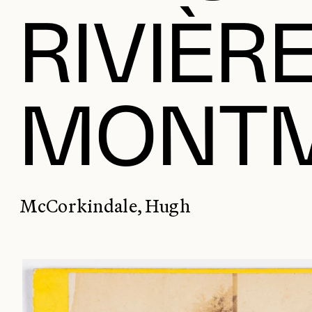
RIVIÈR
MONT
McCorkindale, Hugh