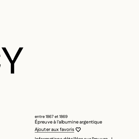
Y
entre 1867 et 1869
Épreuve à l'albumine argentique
Vous devez être connecté pour ajouter
Fermer la modale
Ouvrir la modale
Ajouter aux favoris
Informations détaillées sur l’œuvre