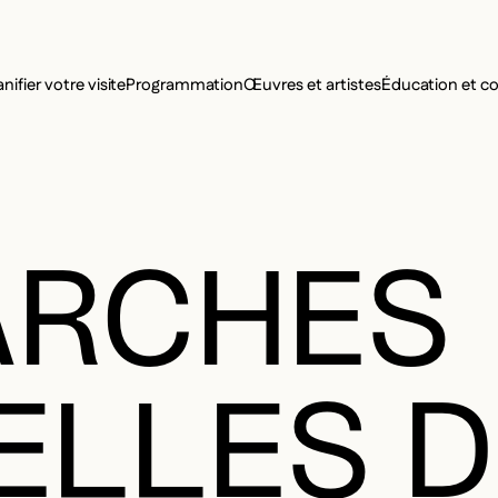
MENU SE
anifier votre visite
Programmation
Œuvres et artistes
Éducation et 
MENU PRI
ARCHES
LLES D