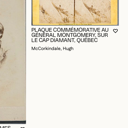
PLAQUE COMMÉMORATIVE AU
L
VOUS
FERM
OUVR
GÉNÉRAL MONTGOMERY, SUR
Q
LE CAP DIAMANT, QUÉBEC
M
McCorkindale, Hugh
MMES
OUR AJOUTER AUX FAVORIS
VOUS DEVEZ ÊTRE CONNECTÉ POUR AJOUTER A
FERMER LA MODALE
OUVRIR LA MODALE