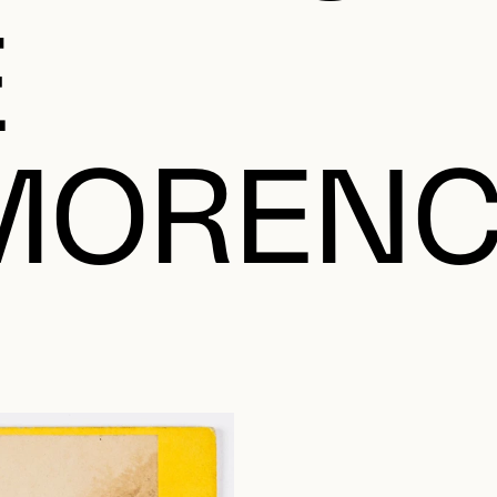
E
MORENC