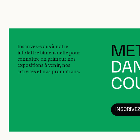
Inscrivez-vous à notre
MET
infolettre bimensuelle pour
connaître en primeur nos
DAN
expositions à venir, nos
activités et nos promotions.
COU
INSCRIVE