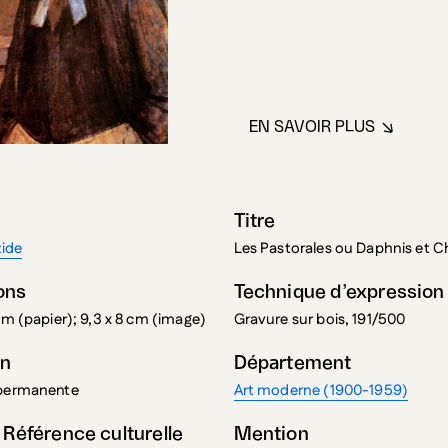
EN SAVOIR PLUS
À PROPOS DE MA
Titre
tide
Les Pastorales ou Daphnis et C
ons
Technique d’expression
 cm (papier); 9,3 x 8 cm (image)
Gravure sur bois, 191/500
on
Département
 permanente
Art moderne (1900-1959)
 Référence culturelle
Mention