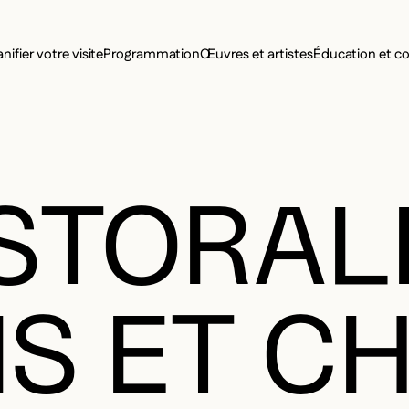
MENU SE
anifier votre visite
Programmation
Œuvres et artistes
Éducation et 
MENU PRI
ASTORAL
S ET C