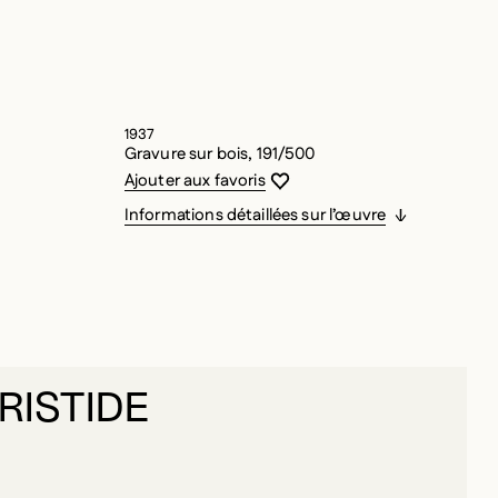
1937
Gravure sur bois, 191/500
Vous devez être connecté pour ajouter
Fermer la modale
Ouvrir la modale
Ajouter aux favoris
Informations détaillées sur l’œuvre
RISTIDE