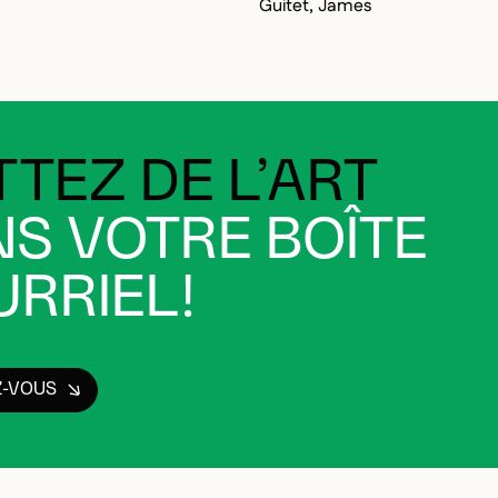
Guitet, James
TEZ DE L’ART
S VOTRE BOÎTE
RRIEL!
Z-VOUS