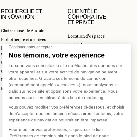
RECHERCHE ET
CLIENTÈLE
INNOVATION
CORPORATIVE
ET PRIVÉE
Chaire muséale Audain
Location d'espaces
Bibliothèque et archives
Activités corporatives
Incubateur d’innovations
Location d'œuvres
muséales
Voyagistes et professionnels
Guide de numérisation 3D
du tourisme
Commandes d'images
Prix en art actuel
Prix Lynne-Cohen