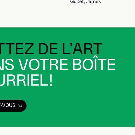
Guitet, James
TEZ DE L’ART
S VOTRE BOÎTE
RRIEL!
Z-VOUS