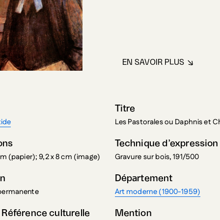
EN SAVOIR PLUS
À PROPOS DE MA
Titre
tide
Les Pastorales ou Daphnis et C
ons
Technique d’expression
cm (papier); 9,2 x 8 cm (image)
Gravure sur bois, 191/500
on
Département
 permanente
Art moderne (1900-1959)
 Référence culturelle
Mention