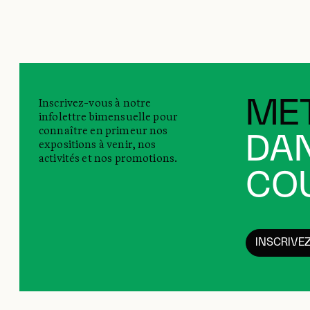
Inscrivez-vous à notre
MET
infolettre bimensuelle pour
connaître en primeur nos
DAN
expositions à venir, nos
activités et nos promotions.
COU
INSCRIVE