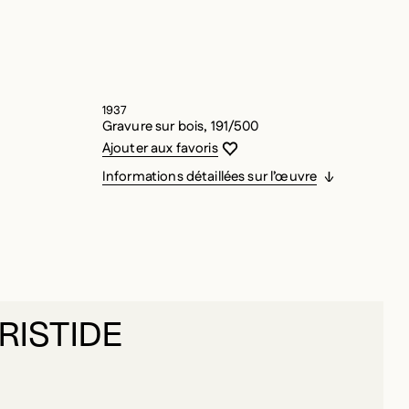
1937
Gravure sur bois, 191/500
Vous devez être connecté pour ajouter
Fermer la modale
Ouvrir la modale
Ajouter aux favoris
Informations détaillées sur l’œuvre
RISTIDE