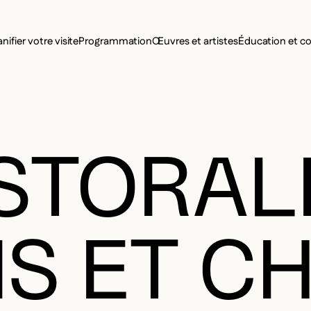
MENU SE
anifier votre visite
Programmation
Œuvres et artistes
Éducation et 
MENU PRI
ASTORAL
S ET C