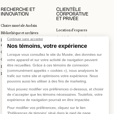
RECHERCHE ET
CLIENTÈLE
INNOVATION
CORPORATIVE
ET PRIVÉE
Chaire muséale Audain
Location d'espaces
Bibliothèque et archives
Activités corporatives
Incubateur d’innovations
Location d'œuvres
muséales
Voyagistes et professionnels
Guide de numérisation 3D
du tourisme
Commandes d'images
Prix en art actuel
Prix Lynne-Cohen