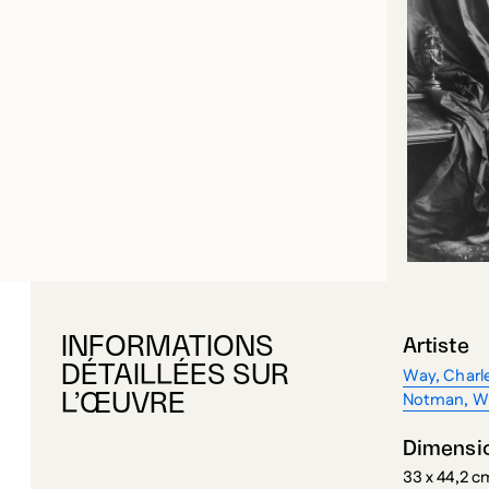
INFORMATIONS
Artiste
DÉTAILLÉES SUR
Way, Charl
Notman, Wi
L’ŒUVRE
Dimensi
33 x 44,2 c
(image)