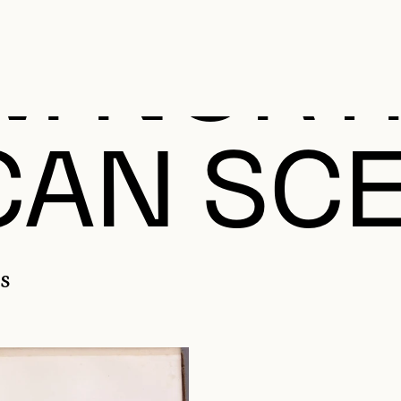
UM NORT
CAN SC
s