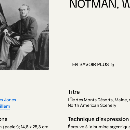
EN SAVOIR PLUS
À PROPOS DE N
Titre
es Jones
L'Île des Monts Déserts, Maine, 
North American Scenery
lliam
ons
Technique d’expression
m (papier); 14,6 x 25,3 cm
Épreuve à l'albumine argentiqu