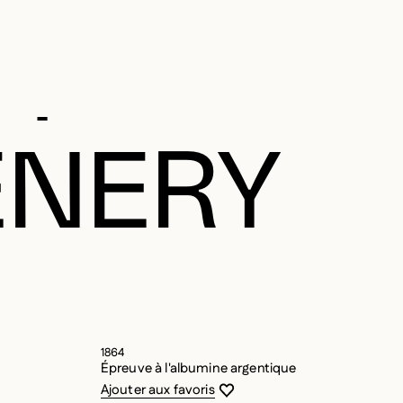
H
ENERY
1864
Épreuve à l'albumine argentique
Vous devez être connecté pour ajouter
Fermer la modale
Ouvrir la modale
Ajouter aux favoris
Informations détaillées sur l’œuvre