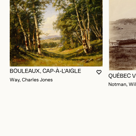
BOULEAUX, CAP-À-L'AIGLE
VOUS DEVEZ ÊT
FERMER LA MO
OUVRIR LA MO
QUÉBEC V
Way, Charles Jones
Notman, Wil