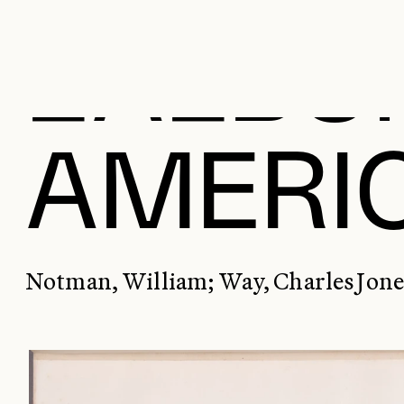
L'ALB
AMERI
Notman, William; Way, Charles Jone