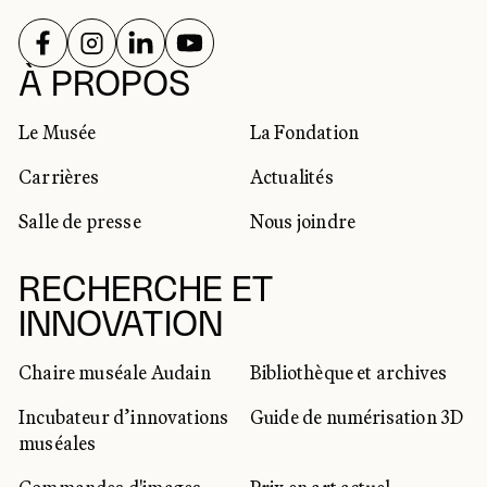
SUIVEZ-NOUS SUR
SUIVEZ-NOUS SUR
SUIVEZ-NOUS SUR
SUIVEZ-NOUS SUR
RÉSEAUX SOCIAUX
À PROPOS
Le Musée
La Fondation
Carrières
Actualités
Salle de presse
Nous joindre
RECHERCHE ET
INNOVATION
Chaire muséale Audain
Bibliothèque et archives
Incubateur d’innovations
Guide de numérisation 3D
muséales