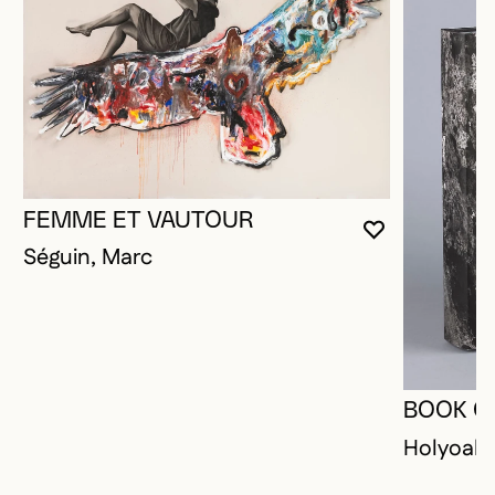
FEMME ET VAUTOUR
VOUS DEVE
FERMER L
OUVRIR LA
Séguin, Marc
BOOK O
Holyoak,