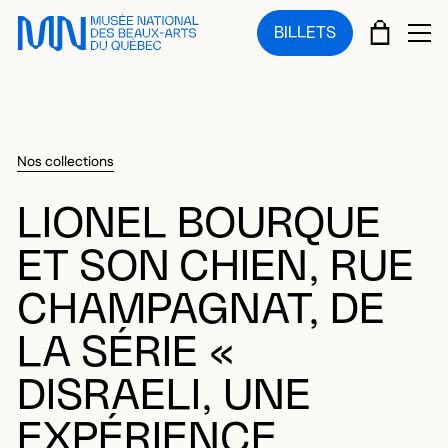
Sauter au menu principal
Sauter au contenu principal
Sauter au pied de page
PANIE
BILLETS
OU
Nos collections
LIONEL BOURQUE
ET SON CHIEN, RUE
CHAMPAGNAT, DE
LA SÉRIE «
DISRAELI, UNE
EXPÉRIENCE