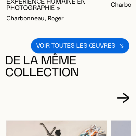
EXPÉRIENCE HUMAINE EN
Charbon
PHOTOGRAPHIE »
Charbonneau, Roger
VOIR TOUTES LES ŒUVRES
DE LA MÊME
COLLECTION