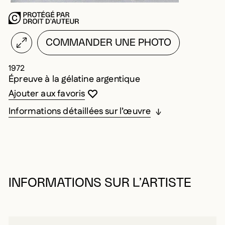
COMMANDER UNE PHOTO
1972
Épreuve à la gélatine argentique
Vous devez être connecté pour ajouter au
Fermer la modale
Ouvrir la modale
Ajouter aux favoris
Informations détaillées sur l’œuvre
INFORMATIONS SUR L’ARTISTE