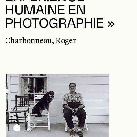
HUMAINE EN
PHOTOGRAPHIE »
Charbonneau, Roger
EN SAVOIR PLUS SUR CETTE IMAGE
OUVRIR LA MODALE