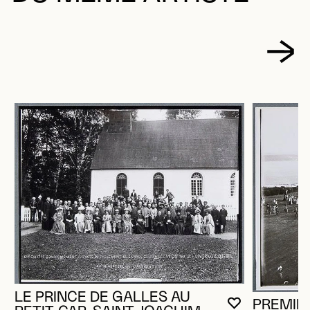
LE PRINCE DE GALLES AU
PREMIE
VOUS DEVE
FERMER L
OUVRIR LA