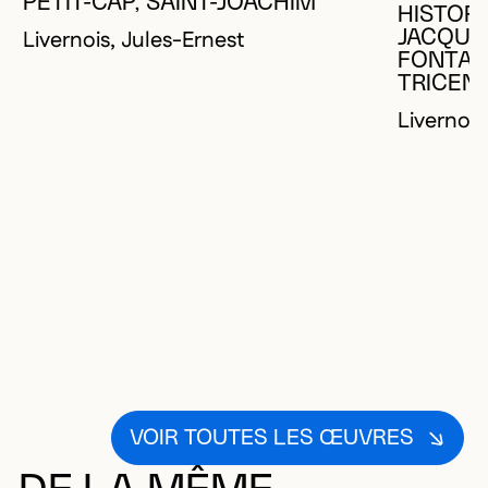
PETIT-CAP, SAINT-JOACHIM
HISTORI
Livernois, Jules-Ernest
JACQUE
FONTAI
TRICEN
Livernois
VOIR TOUTES LES ŒUVRES