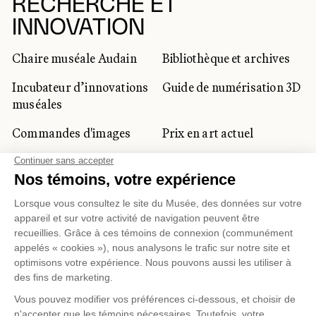
RECHERCHE ET
INNOVATION
Chaire muséale Audain
Bibliothèque et archives
Incubateur d’innovations
Guide de numérisation 3D
muséales
Commandes d'images
Prix en art actuel
Prix Lynne-Cohen
CLIENTÈLE CORPORATIVE
ET PRIVÉE
Location d'espaces
Activités corporatives
Location d'œuvres
Voyagistes et
professionnels du