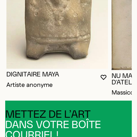
DIGNITAIRE MAYA
NU MAS
VOUS DEVE
FERMER L
OUVRIR LA
D'ATELIE
Artiste anonyme
Massico
METTEZ DE L’ART
DANS VOTRE BOÎTE
COURRIEL!