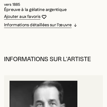
vers 1885
Épreuve à la gélatine argentique
Vous devez être connecté pour ajouter au
Fermer la modale
Ouvrir la modale
Ajouter aux favoris
Informations détaillées sur l’œuvre
INFORMATIONS SUR L’ARTISTE