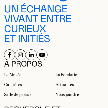
UN ÉCHANGE
VIVANT ENTRE
CURIEUX
ET INITIÉS
SUIVEZ-NOUS SUR
SUIVEZ-NOUS SUR
SUIVEZ-NOUS SUR
SUIVEZ-NOUS SUR
RÉSEAUX SOCIAUX
À PROPOS
Le Musée
La Fondation
Carrières
Actualités
Salle de presse
Nous joindre