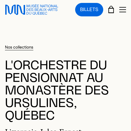
Sauter au menu principal
Sauter au contenu principal
Sauter au pied de page
PANIE
BILLETS
OU
Nos collections
L'ORCHESTRE DU
PENSIONNAT AU
MONASTÈRE DES
URSULINES,
QUÉBEC