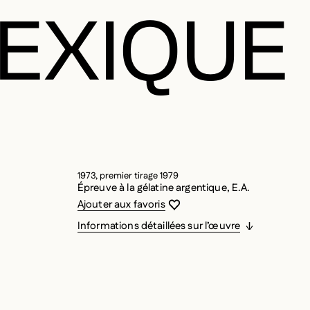
MEXIQUE
1973, premier tirage 1979
Épreuve à la gélatine argentique, E.A.
Vous devez être connecté pour ajouter
Fermer la modale
Ouvrir la modale
Ajouter aux favoris
Informations détaillées sur l’œuvre