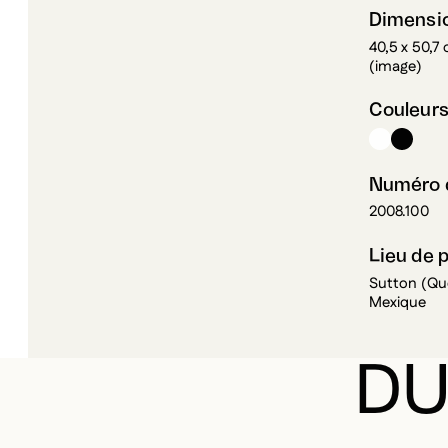
Dimensi
40,5 x 50,7
(image)
Couleur
Numéro d
2008.100
Lieu de 
Sutton (Qué
Mexique
DU