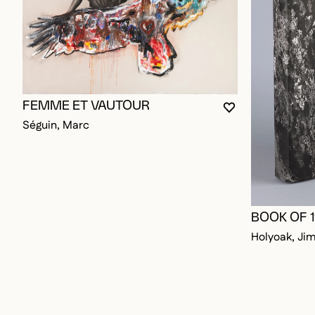
FEMME ET VAUTOUR
VOUS DEVEZ ÊT
FERMER LA MO
OUVRIR LA MO
Séguin, Marc
BOOK OF 
Holyoak, Ji