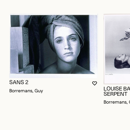
SANS 2
VOUS DEVEZ ÊT
FERMER LA MO
OUVRIR LA MO
LOUISE BA
Borremans, Guy
SERPENT
Borremans, 