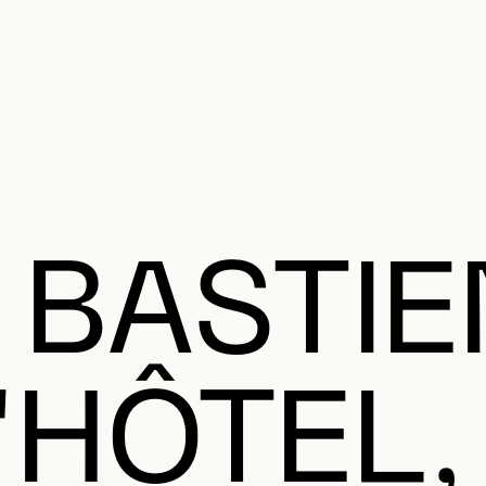
MENU SE
anifier votre visite
Programmation
Œuvres et artistes
Éducation et 
MENU PRI
 BASTIE
'HÔTEL,