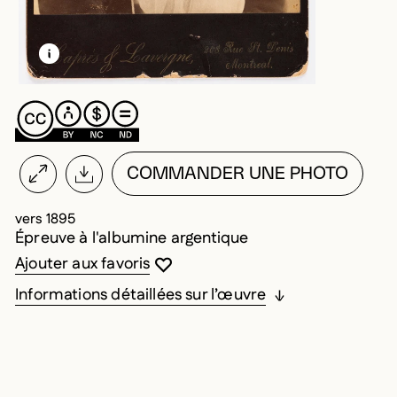
EN SAVOIR PLUS SUR CETTE IMAGE
OUVRIR LA MODALE
COMMANDER UNE PHOTO
vers 1895
Épreuve à l'albumine argentique
Vous devez être connecté pour ajouter au
Fermer la modale
Ouvrir la modale
Ajouter aux favoris
Informations détaillées sur l’œuvre