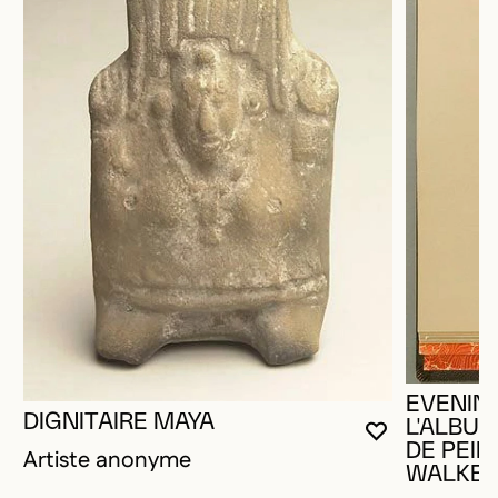
EVENING
DIGNITAIRE MAYA
L'ALBU
VOUS DEVE
FERMER L
OUVRIR LA
DE PEIN
Artiste anonyme
WALKE