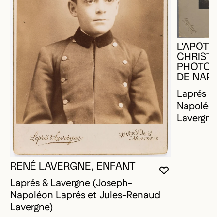
L'APOT
CHRIST
PHOTOG
DE NAP
Laprés &
Napoléon
Lavergne
RENÉ LAVERGNE, ENFANT
VOUS DEVE
FERMER L
OUVRIR LA
Laprés & Lavergne (Joseph-
Napoléon Laprés et Jules-Renaud
Lavergne)