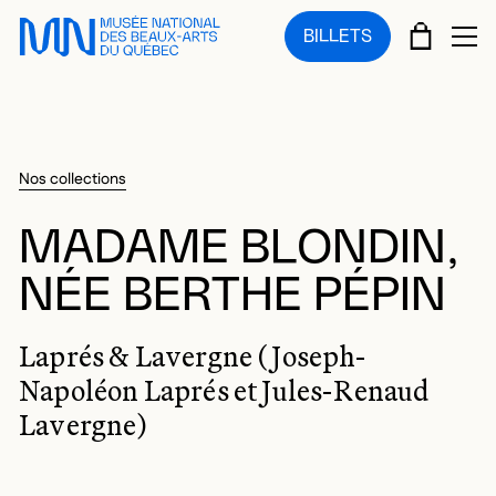
Sauter au menu principal
Sauter au contenu principal
Sauter au pied de page
PANIE
BILLETS
OU
Nos collections
MADAME BLONDIN,
NÉE BERTHE PÉPIN
Laprés & Lavergne (Joseph-
Napoléon Laprés et Jules-Renaud
Lavergne)