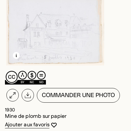
EN SAVOIR PLUS SUR CETTE IMAGE
OUVRIR LA MODALE
COMMANDER UNE PHOTO
1930
Mine de plomb sur papier
Vous devez être connecté pour ajouter au
Fermer la modale
Ouvrir la modale
Ajouter aux favoris