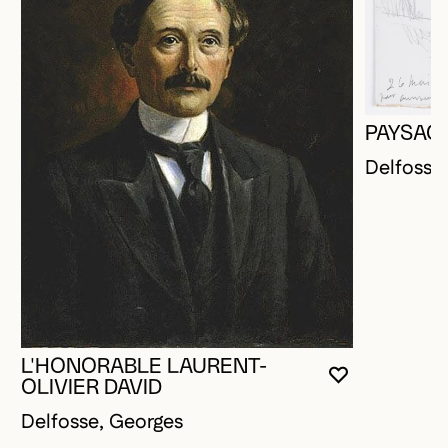
PAYSAG
Delfosse
L'HONORABLE LAURENT-
VOUS DEVE
FERMER L
OUVRIR LA
OLIVIER DAVID
Delfosse, Georges