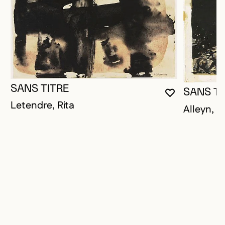
SANS TITRE
SANS TI
VOUS DEVE
FERMER L
OUVRIR LA
Letendre, Rita
Alleyn, 