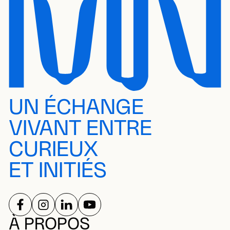
UN ÉCHANGE
VIVANT ENTRE
CURIEUX
ET INITIÉS
SUIVEZ-NOUS SUR
SUIVEZ-NOUS SUR
SUIVEZ-NOUS SUR
SUIVEZ-NOUS SUR
RÉSEAUX SOCIAUX
À PROPOS