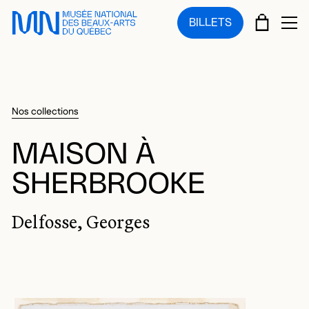
Sauter au menu principal
Sauter au contenu principal
Sauter au pied de page
PANIE
BILLETS
OU
Nos collections
MAISON À
SHERBROOKE
Delfosse, Georges