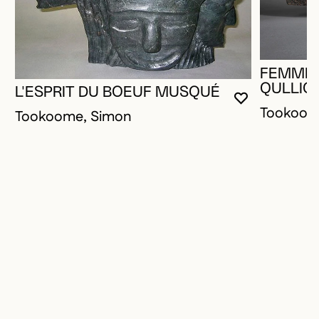
FEMME 
QULLIQ
L'ESPRIT DU BOEUF MUSQUÉ
VOUS DEVE
FERMER L
OUVRIR LA
Tookoom
Tookoome, Simon