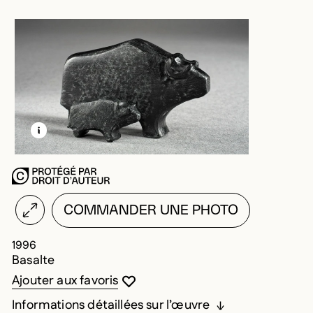
EN SAVOIR PLUS SUR CETTE IMAGE
OUVRIR LA MODALE
COMMANDER UNE PHOTO
1996
Basalte
Vous devez être connecté pour ajouter au
Fermer la modale
Ouvrir la modale
Ajouter aux favoris
Informations détaillées sur l’œuvre