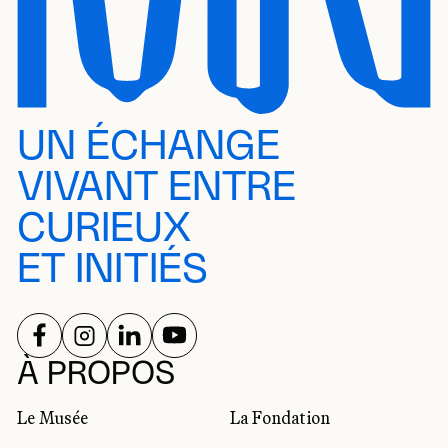
UN ÉCHANGE
VIVANT ENTRE
CURIEUX
ET INITIÉS
SUIVEZ-NOUS SUR
SUIVEZ-NOUS SUR
SUIVEZ-NOUS SUR
SUIVEZ-NOUS SUR
RÉSEAUX SOCIAUX
À PROPOS
Le Musée
La Fondation