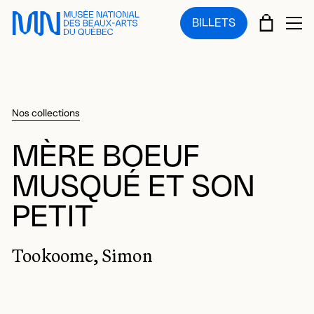
Sauter au menu principal
Sauter au contenu principal
Sauter au pied de page
PANIE
BILLETS
OU
Nos collections
MÈRE BOEUF
MUSQUÉ ET SON
PETIT
Tookoome, Simon