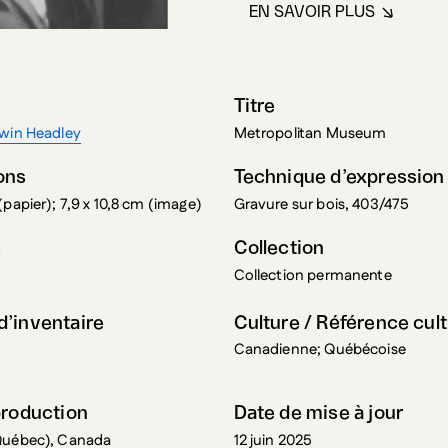
Titre
dwin Headley
Metropolitan Museum
ons
Technique d’expression
(papier); 7,9 x 10,8 cm (image)
Gravure sur bois, 403/475
s
Collection
Collection permanente
’inventaire
Culture / Référence cult
Canadienne; Québécoise
production
Date de mise à jour
Québec), Canada
12 juin 2025