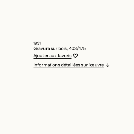
1931
Gravure sur bois, 403/475
Vous devez être connecté pour ajouter
Fermer la modale
Ouvrir la modale
Ajouter aux favoris
Informations détaillées sur l’œuvre