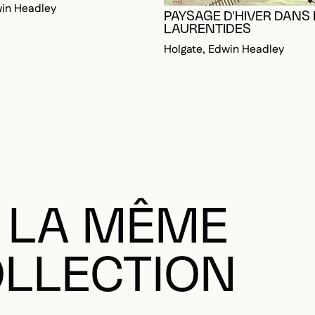
LAURENTIDES
Holgate, Edwin Headley
RE CONNECTÉ POUR AJOUTER AUX FAVORIS
DALE
DALE
 LA MÊME
LLECTION