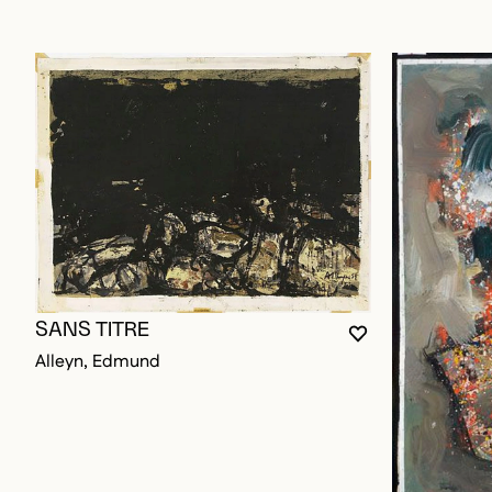
SANS TITRE
VOUS DEVEZ ÊT
FERMER LA MO
OUVRIR LA MO
Alleyn, Edmund