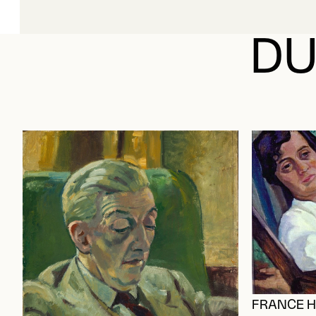
DU
FRANCE 
Holgate, Ed