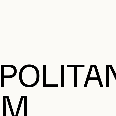
MENU SE
anifier votre visite
Programmation
Œuvres et artistes
Éducation et 
MENU PRI
POLITA
UM