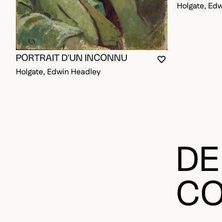
PORTRAIT D'UN INCONNU
VOUS DEVEZ ÊT
FERMER LA MO
OUVRIR LA MO
Holgate, Edwin Headley
DE
CO