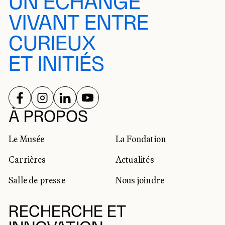
UN ÉCHANGE
VIVANT ENTRE
CURIEUX
ET INITIÉS
SUIVEZ-NOUS SUR
SUIVEZ-NOUS SUR
SUIVEZ-NOUS SUR
SUIVEZ-NOUS SUR
RÉSEAUX SOCIAUX
À PROPOS
Le Musée
La Fondation
Carrières
Actualités
Salle de presse
Nous joindre
RECHERCHE ET