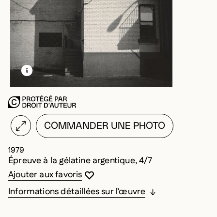
EN SAVOIR PLUS SUR CETTE IMAGE
OUVRIR LA MODALE
COMMANDER UNE PHOTO
1979
Épreuve à la gélatine argentique, 4/7
Vous devez être connecté pour ajouter au
Fermer la modale
Ouvrir la modale
Ajouter aux favoris
Informations détaillées sur l’œuvre