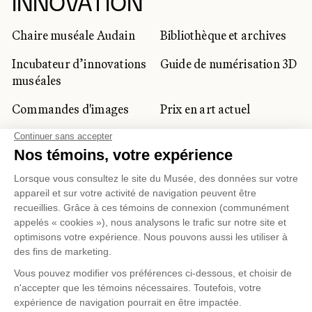
INNOVATION
Chaire muséale Audain
Bibliothèque et archives
Incubateur d’innovations
Guide de numérisation 3D
muséales
Commandes d'images
Prix en art actuel
Prix Lynne-Cohen
CLIENTÈLE CORPORATIVE
ET PRIVÉE
Location d'espaces
Activités corporatives
Location d'œuvres
Voyagistes et
professionnels du
tourisme