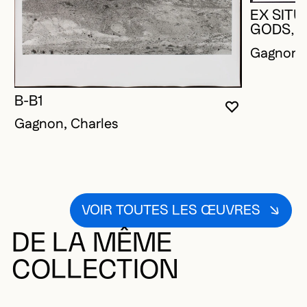
EX SITU
GODS, 
Gagnon, 
B-B1
VOUS DEVE
FERMER L
OUVRIR LA
Gagnon, Charles
VOIR TOUTES LES ŒUVRES
DE LA MÊME
COLLECTION