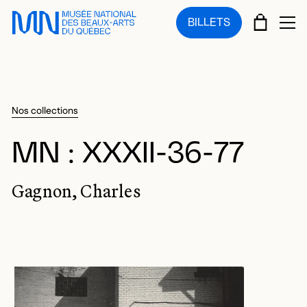
Sauter au menu principal
Sauter au contenu principal
Sauter au pied de page
PANIE
BILLETS
OU
Nos collections
MN : XXXII-36-77
Gagnon, Charles