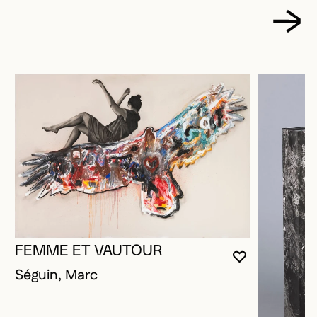
FEMME ET VAUTOUR
VOUS DEVE
FERMER L
OUVRIR LA
Séguin, Marc