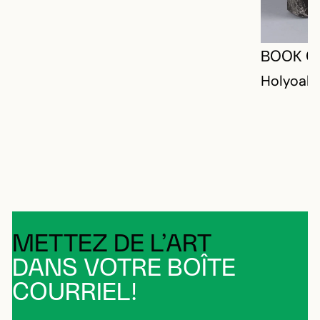
BOOK O
Holyoak,
METTEZ DE L’ART
DANS VOTRE BOÎTE
COURRIEL!