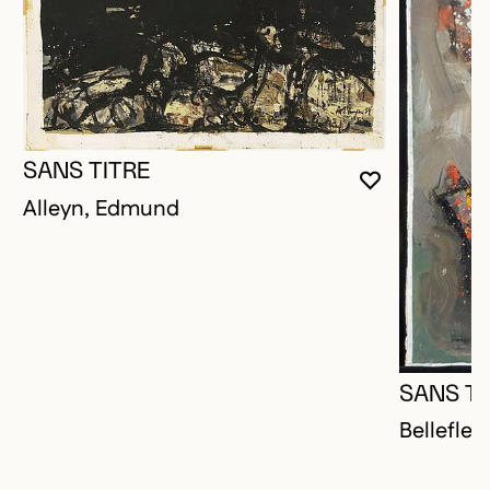
SANS TITRE
VOUS DEVE
FERMER L
OUVRIR LA
Alleyn, Edmund
SANS TI
Bellefleu