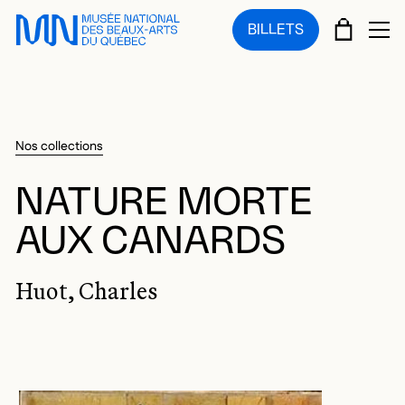
Sauter au menu principal
Sauter au contenu principal
Sauter au pied de page
PANIE
BILLETS
OU
Nos collections
NATURE MORTE
AUX CANARDS
Huot, Charles