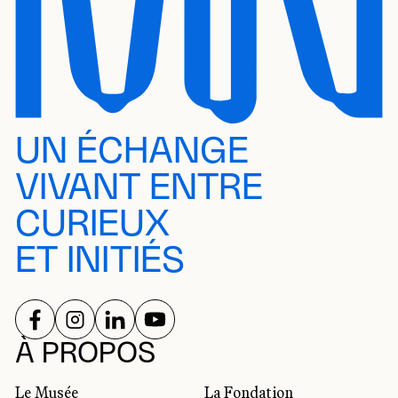
UN ÉCHANGE
VIVANT ENTRE
CURIEUX
ET INITIÉS
SUIVEZ-NOUS SUR
SUIVEZ-NOUS SUR
SUIVEZ-NOUS SUR
SUIVEZ-NOUS SUR
RÉSEAUX SOCIAUX
À PROPOS
Le Musée
La Fondation