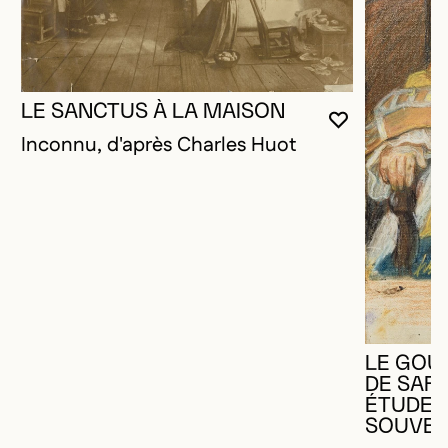
LE SANCTUS À LA MAISON
VOUS DEVE
FERMER L
OUVRIR LA
Inconnu, d'après Charles Huot
LE GOU
DE SAFF
ÉTUDE P
SOUVER