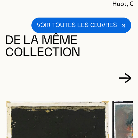
Huot, Ch
VOIR TOUTES LES ŒUVRES
DE LA MÊME
COLLECTION