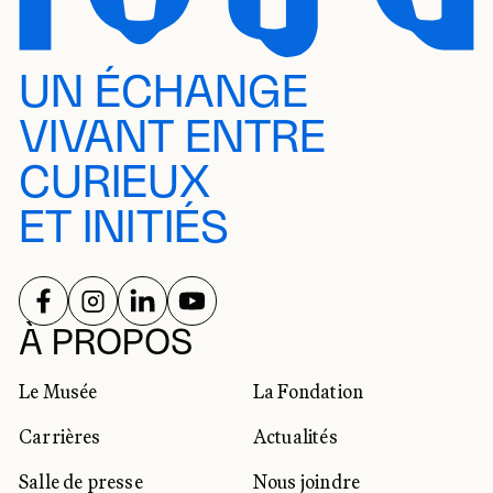
UN ÉCHANGE
VIVANT ENTRE
CURIEUX
ET INITIÉS
SUIVEZ-NOUS SUR
SUIVEZ-NOUS SUR
SUIVEZ-NOUS SUR
SUIVEZ-NOUS SUR
RÉSEAUX SOCIAUX
À PROPOS
Le Musée
La Fondation
Carrières
Actualités
Salle de presse
Nous joindre