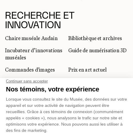
RECHERCHE ET
INNOVATION
Chaire muséale Audain
Bibliothèque et archives
Incubateur d’innovations
Guide de numérisation 3D
muséales
Commandes d'images
Prix en art actuel
Prix Lynne-Cohen
CLIENTÈLE CORPORATIVE
ET PRIVÉE
Location d'espaces
Activités corporatives