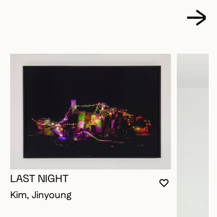
LAST NIGHT
VOUS DEVE
FERMER L
OUVRIR LA
Kim, Jinyoung