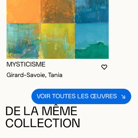
MYSTICISME
VOUS DEVE
FERMER L
OUVRIR LA
Girard-Savoie, Tania
VOIR TOUTES LES ŒUVRES
DE LA MÊME
COLLECTION