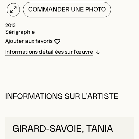
COMMANDER UNE PHOTO
2013
Sérigraphie
Vous devez être connecté pour ajouter au
Fermer la modale
Ouvrir la modale
Ajouter aux favoris
Informations détaillées sur l’œuvre
INFORMATIONS SUR L’ARTISTE
GIRARD-SAVOIE, TANIA