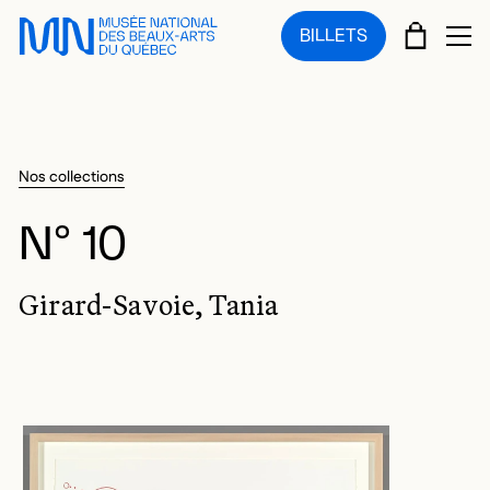
Sauter au menu principal
Sauter au contenu principal
Sauter au pied de page
PANIE
BILLETS
OU
Nos collections
N° 10
Girard-Savoie, Tania