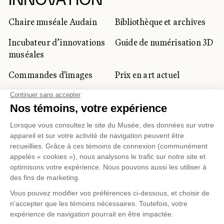
INNOVATION
Chaire muséale Audain
Bibliothèque et archives
Incubateur d’innovations
Guide de numérisation 3D
muséales
Commandes d'images
Prix en art actuel
Prix Lynne-Cohen
CLIENTÈLE CORPORATIVE
ET PRIVÉE
Location d'espaces
Activités corporatives
Location d'œuvres
Voyagistes et
professionnels du
tourisme