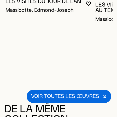
LES VISITES DU JOUR DE L'AN
LES VIS
VOUS DEVE
FERMER L
OUVRIR LA
Massicotte, Edmond-Joseph
AU TEM
Massico
VOIR TOUTES LES ŒUVRES
DE LA MÊME