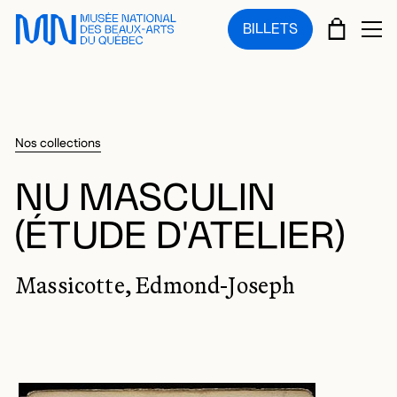
Sauter au menu principal
Sauter au contenu principal
Sauter au pied de page
PANIE
BILLETS
OU
Nos collections
NU MASCULIN
(ÉTUDE D'ATELIER)
Massicotte, Edmond-Joseph