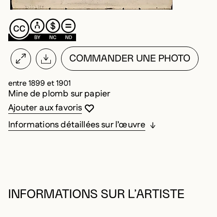
COMMANDER UNE PHOTO
entre 1899 et 1901
Mine de plomb sur papier
Vous devez être connecté pour ajouter au
Fermer la modale
Ouvrir la modale
Ajouter aux favoris
Informations détaillées sur l’œuvre
INFORMATIONS SUR L’ARTISTE