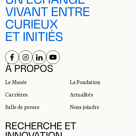
VIVANT ENTRE
CURIEUX
ET INITIÉS
SUIVEZ-NOUS SUR
SUIVEZ-NOUS SUR
SUIVEZ-NOUS SUR
SUIVEZ-NOUS SUR
RÉSEAUX SOCIAUX
À PROPOS
Le Musée
La Fondation
Carrières
Actualités
Salle de presse
Nous joindre
RECHERCHE ET