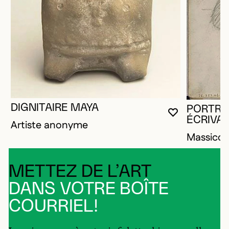
DIGNITAIRE MAYA
PORTRA
VOUS DEVE
FERMER L
OUVRIR LA
ÉCRIVA
Artiste anonyme
Massico
METTEZ DE L’ART
DANS VOTRE BOÎTE
COURRIEL!