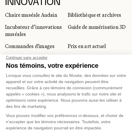
INNOVATION
Chaire muséale Audain
Bibliothèque et archives
Incubateur d’innovations
Guide de numérisation 3D
muséales
Commandes d'images
Prix en art actuel
Prix Lynne-Cohen
CLIENTÈLE CORPORATIVE
ET PRIVÉE
Location d'espaces
Activités corporatives
Location d'œuvres
Voyagistes et
professionnels du
tourisme