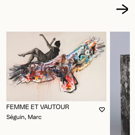
FEMME ET VAUTOUR
VOUS DEVE
FERMER L
OUVRIR LA
Séguin, Marc