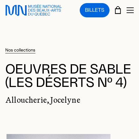
Sauter au menu principal
Sauter au contenu principal
Sauter au pied de page
PANIE
BILLETS
OU
Nos collections
OEUVRES DE SABLE
(LES DÉSERTS Nº 4)
Alloucherie, Jocelyne