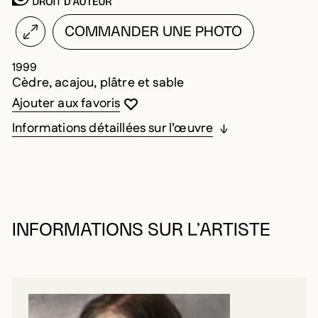
COMMANDER UNE PHOTO
1999
Cèdre, acajou, plâtre et sable
Vous devez être connecté pour ajouter au
Fermer la modale
Ouvrir la modale
Ajouter aux favoris
Informations détaillées sur l’œuvre
INFORMATIONS SUR L’ARTISTE