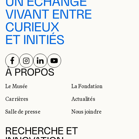
UN ÉCHANGE
VIVANT ENTRE
CURIEUX
ET INITIÉS
SUIVEZ-NOUS SUR
SUIVEZ-NOUS SUR
SUIVEZ-NOUS SUR
SUIVEZ-NOUS SUR
RÉSEAUX SOCIAUX
À PROPOS
Le Musée
La Fondation
Carrières
Actualités
Salle de presse
Nous joindre
RECHERCHE ET