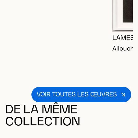
LAMES II 
Allouche
VOIR TOUTES LES ŒUVRES
DE LA MÊME
COLLECTION