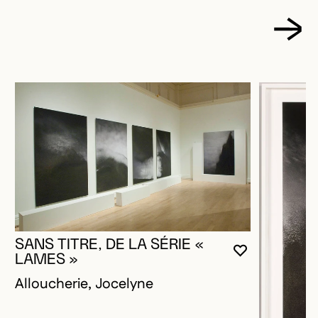
SANS TITRE, DE LA SÉRIE «
VOUS DEVE
FERMER L
OUVRIR LA
LAMES »
Alloucherie, Jocelyne