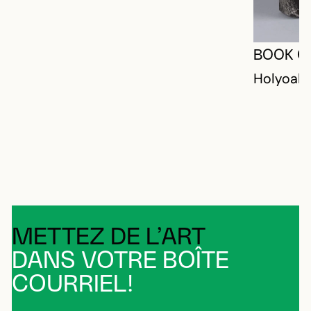
BOOK O
Holyoak,
METTEZ DE L’ART
DANS VOTRE BOÎTE
COURRIEL!