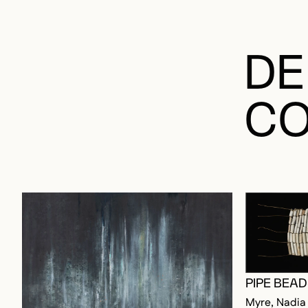
DE
CO
PIPE BEA
Myre, Nadia