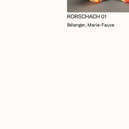
RORSCHACH 01
Bélanger, Marie-Fauve
RE CONNECTÉ POUR AJOUTER AUX FAVORIS
DALE
DALE