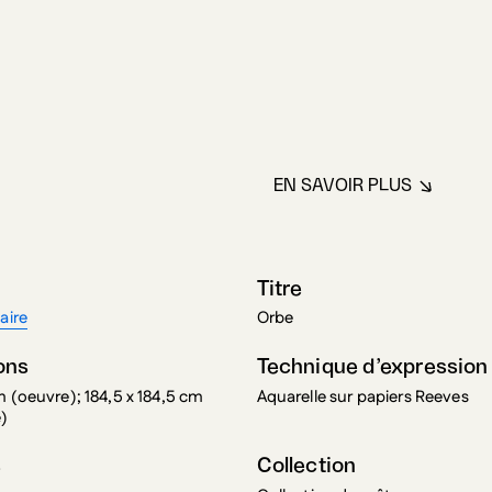
EN SAVOIR PLUS
À PROPOS DE BE
Titre
aire
Orbe
ons
Technique d’expression
m (oeuvre); 184,5 x 184,5 cm
Aquarelle sur papiers Reeves
e)
s
Collection
Collection de prêt...