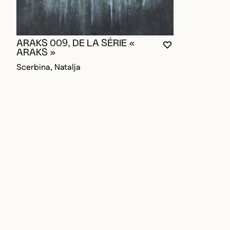
ARAKS 009, DE LA SÉRIE «
VOUS DEVEZ ÊT
FERMER LA MO
OUVRIR LA MO
ARAKS »
Scerbina, Natalja