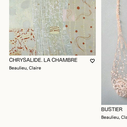
CHRYSALIDE. LA CHAMBRE
VOUS DEVEZ ÊT
FERMER LA MO
OUVRIR LA MO
Beaulieu, Claire
BUSTIER
Beaulieu, Cl