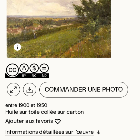
EN SAVOIR PLUS SUR CETTE IMAGE
OUVRIR LA MODALE
COMMANDER UNE PHOTO
entre 1900 et 1950
Huile sur toile collée sur carton
Vous devez être connecté pour ajouter au
Fermer la modale
Ouvrir la modale
Ajouter aux favoris
Informations détaillées sur l’œuvre