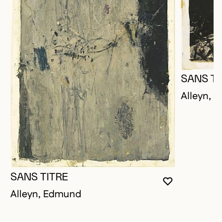
SANS TI
Alleyn, 
SANS TITRE
VOUS DEVE
FERMER L
OUVRIR LA
Alleyn, Edmund