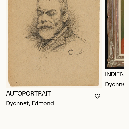
INDIEN
Dyonnet
AUTOPORTRAIT
VOUS DEVE
FERMER L
OUVRIR LA
Dyonnet, Edmond