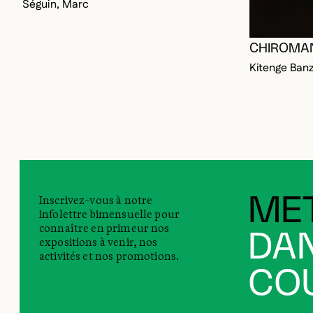
Séguin, Marc
CHIROMANC
Kitenge Banz
Inscrivez-vous à notre
MET
infolettre bimensuelle pour
connaître en primeur nos
DAN
expositions à venir, nos
activités et nos promotions.
COU