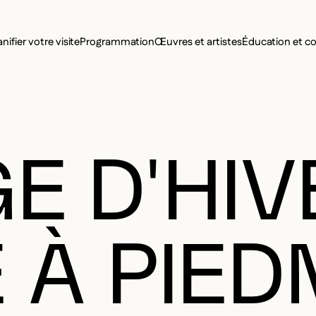
MENU SE
anifier votre visite
Programmation
Œuvres et artistes
Éducation et 
MENU PRI
E D'HIV
E À PIE