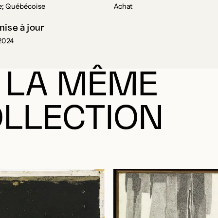
; Québécoise
Achat
mise à jour
2024
 LA MÊME
LLECTION