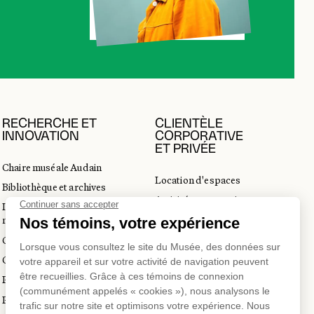
RECHERCHE ET
CLIENTÈLE
INNOVATION
CORPORATIVE
ET PRIVÉE
Chaire muséale Audain
Location d'espaces
Bibliothèque et archives
Activités corporatives
Incubateur d’innovations
Location d'œuvres
muséales
Voyagistes et professionnels
Guide de numérisation 3D
du tourisme
Commandes d'images
Prix en art actuel
Prix Lynne-Cohen