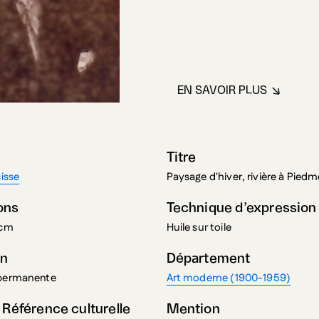
EN SAVOIR PLUS
À PROPOS DE PO
Titre
cisse
Paysage d'hiver, rivière à Pied
ons
Technique d’expression
 cm
Huile sur toile
on
Département
 permanente
Art moderne (1900-1959)
 Référence culturelle
Mention