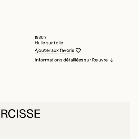
1930 ?
Huile sur toile
Vous devez être connecté pour ajouter
Fermer la modale
Ouvrir la modale
Ajouter aux favoris
Informations détaillées sur l’œuvre
ARCISSE