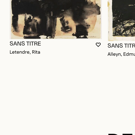
SANS TITRE
SANS TIT
VOUS DEVEZ ÊT
FERMER LA MO
OUVRIR LA MO
Letendre, Rita
Alleyn, Edm