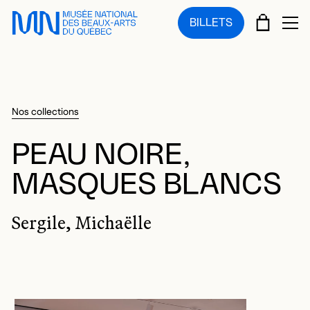
Sauter au menu principal
Sauter au contenu principal
Sauter au pied de page
PANIE
BILLETS
OU
Nos collections
PEAU NOIRE,
MASQUES BLANCS
Sergile, Michaëlle