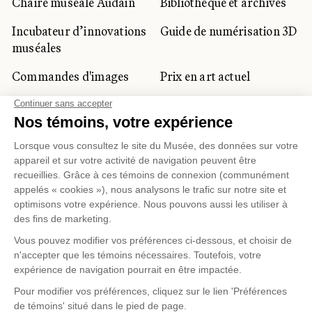
Chaire muséale Audain
Bibliothèque et archives
Incubateur d’innovations
Guide de numérisation 3D
muséales
Commandes d'images
Prix en art actuel
Prix Lynne-Cohen
CLIENTÈLE CORPORATIVE
ET PRIVÉE
Location d'espaces
Activités corporatives
Location d'œuvres
Voyagistes et
professionnels du
tourisme
Gestion des témoins
Politique de confidentialité