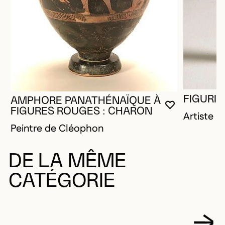
FIGURIN
AMPHORE PANATHÉNAÏQUE À
VOUS DEVE
FERMER L
OUVRIR LA
FIGURES ROUGES : CHARON
Artiste 
Peintre de Cléophon
DE LA MÊME
CATÉGORIE