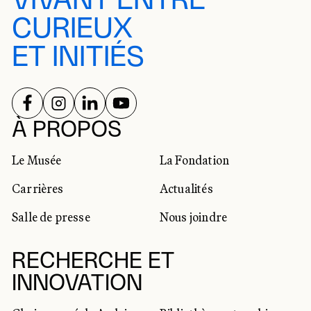
VIVANT ENTRE
CURIEUX
ET INITIÉS
SUIVEZ-NOUS SUR
SUIVEZ-NOUS SUR
SUIVEZ-NOUS SUR
SUIVEZ-NOUS SUR
RÉSEAUX SOCIAUX
À PROPOS
Le Musée
La Fondation
Carrières
Actualités
Salle de presse
Nous joindre
RECHERCHE ET
INNOVATION