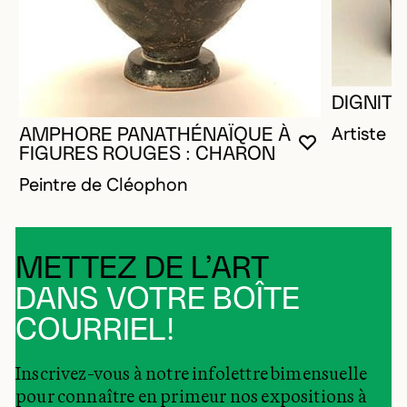
DIGNITA
Artiste 
AMPHORE PANATHÉNAÏQUE À
VOUS DEVE
FERMER L
OUVRIR LA
FIGURES ROUGES : CHARON
Peintre de Cléophon
METTEZ DE L’ART
DANS VOTRE BOÎTE
COURRIEL!
Inscrivez-vous à notre infolettre bimensuelle
pour connaître en primeur nos expositions à