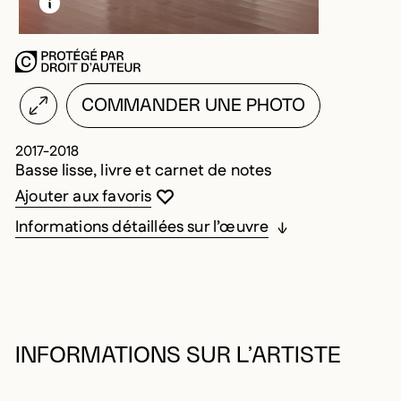
COMMANDER UNE PHOTO
2017-2018
Basse lisse, livre et carnet de notes
Vous devez être connecté pour ajouter au
Fermer la modale
Ouvrir la modale
Ajouter aux favoris
Informations détaillées sur l’œuvre
INFORMATIONS SUR L’ARTISTE