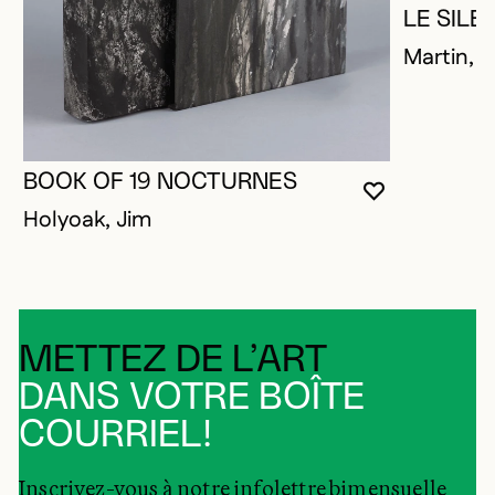
LE SIL
Martin, P
BOOK OF 19 NOCTURNES
VOUS DEVE
FERMER L
OUVRIR LA
Holyoak, Jim
METTEZ DE L’ART
DANS VOTRE BOÎTE
COURRIEL!
Inscrivez-vous à notre infolettre bimensuelle