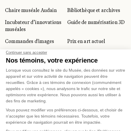
Chaire muséale Audain
Bibliothèque et archives
Incubateur d’innovations
Guide de numérisation 3D
muséales
Commandes d'images
Prix en art actuel
Prix Lynne-Cohen
CLIENTÈLE CORPORATIVE
ET PRIVÉE
Location d'espaces
Activités corporatives
Location d'œuvres
Voyagistes et
professionnels du
tourisme