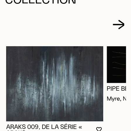
COLLECTION
PIPE BE
Myre, Na
ARAKS 009, DE LA SÉRIE «