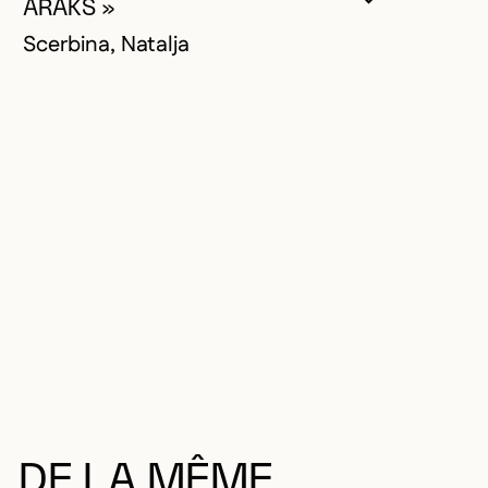
VOUS DEVE
FERMER L
OUVRIR LA
ARAKS »
Scerbina, Natalja
DE LA MÊME