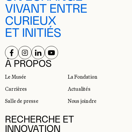
VIVANT ENTRE
CURIEUX
ET INITIÉS
SUIVEZ-NOUS SUR
SUIVEZ-NOUS SUR
SUIVEZ-NOUS SUR
SUIVEZ-NOUS SUR
RÉSEAUX SOCIAUX
À PROPOS
Le Musée
La Fondation
Carrières
Actualités
Salle de presse
Nous joindre
RECHERCHE ET
INNOVATION