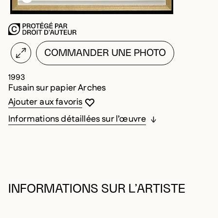
COMMANDER UNE PHOTO
1993
Fusain sur papier Arches
Vous devez être connecté pour ajouter au
Fermer la modale
Ouvrir la modale
Ajouter aux favoris
Informations détaillées sur l’œuvre
INFORMATIONS SUR L’ARTISTE