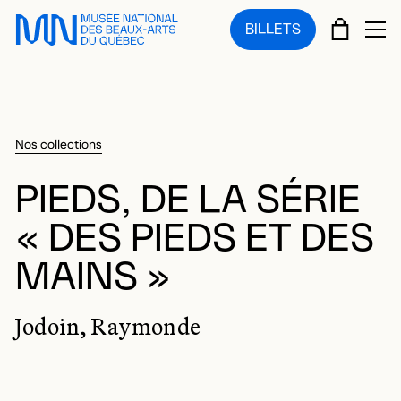
Sauter au menu principal
Sauter au contenu principal
Sauter au pied de page
PANIE
BILLETS
OU
Nos collections
PIEDS, DE LA SÉRIE
« DES PIEDS ET DES
MAINS »
Jodoin, Raymonde