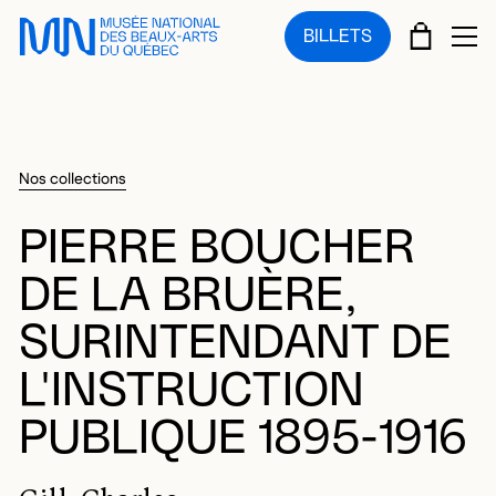
Sauter au menu principal
Sauter au contenu principal
Sauter au pied de page
PANIE
BILLETS
OU
Nos collections
PIERRE BOUCHER
DE LA BRUÈRE,
SURINTENDANT DE
L'INSTRUCTION
PUBLIQUE 1895-1916