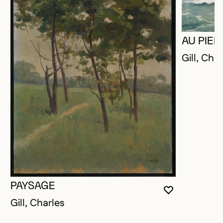
AU PIED
Gill, Cha
PAYSAGE
VOUS DEVE
FERMER L
OUVRIR LA
Gill, Charles