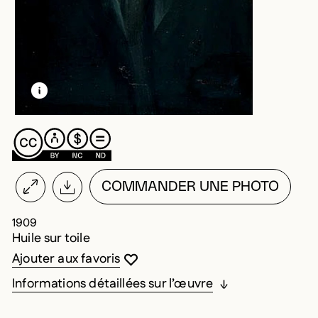
EN SAVOIR PLUS SUR CETTE IMAGE
OUVRIR LA MODALE
COMMANDER UNE PHOTO
1909
Huile sur toile
Vous devez être connecté pour ajouter au
Fermer la modale
Ouvrir la modale
Ajouter aux favoris
Informations détaillées sur l’œuvre