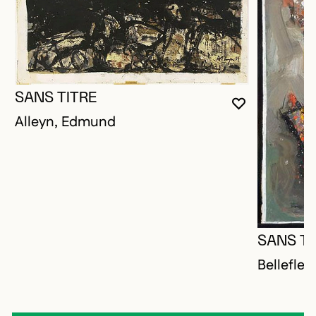
SANS TITRE
VOUS DEVE
FERMER L
OUVRIR LA
Alleyn, Edmund
SANS TI
Bellefleu