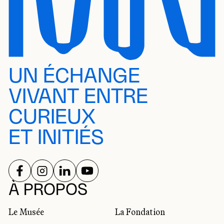
UN ÉCHANGE
VIVANT ENTRE
CURIEUX
ET INITIÉS
SUIVEZ-NOUS SUR
SUIVEZ-NOUS SUR
SUIVEZ-NOUS SUR
SUIVEZ-NOUS SUR
RÉSEAUX SOCIAUX
À PROPOS
Le Musée
La Fondation