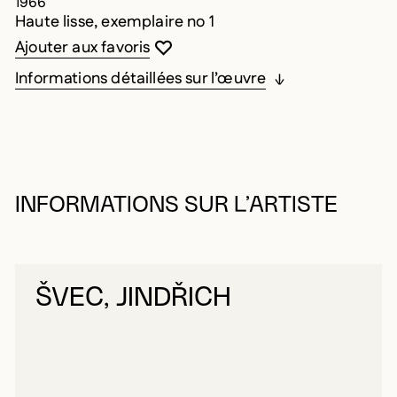
1966
Haute lisse, exemplaire no 1
Vous devez être connecté pour ajouter au
Fermer la modale
Ouvrir la modale
Ajouter aux favoris
Informations détaillées sur l’œuvre
INFORMATIONS SUR L’ARTISTE
ŠVEC, JINDŘICH