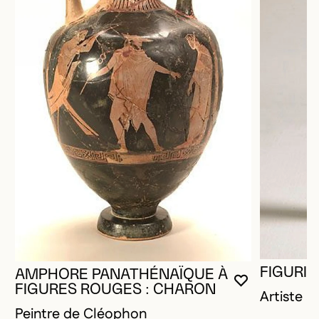
FIGURIN
AMPHORE PANATHÉNAÏQUE À
VOUS DEVE
FERMER L
OUVRIR LA
FIGURES ROUGES : CHARON
Artiste 
Peintre de Cléophon