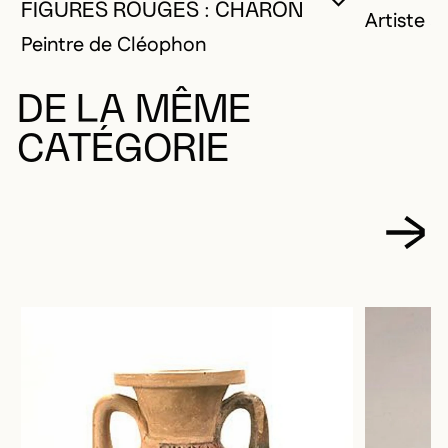
VOUS DEVE
FERMER L
OUVRIR LA
FIGURES ROUGES : CHARON
Artiste 
Peintre de Cléophon
DE LA MÊME
CATÉGORIE