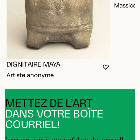
Massico
DIGNITAIRE MAYA
VOUS DEVE
FERMER L
OUVRIR LA
Artiste anonyme
METTEZ DE L’ART
DANS VOTRE BOÎTE
COURRIEL!
Inscrivez-vous à notre infolettre bimensuelle