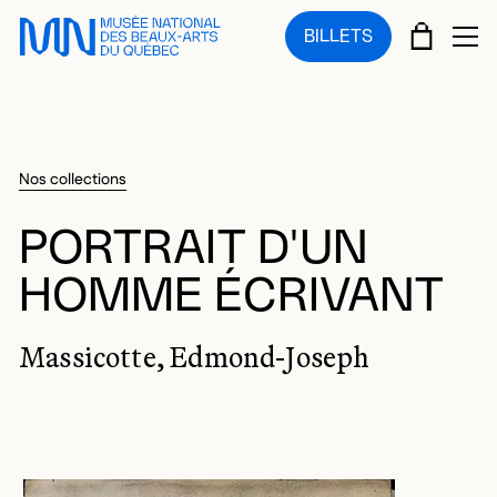
Sauter au menu principal
Sauter au contenu principal
Sauter au pied de page
PANIE
BILLETS
OU
Nos collections
PORTRAIT D'UN
HOMME ÉCRIVANT
Massicotte, Edmond-Joseph