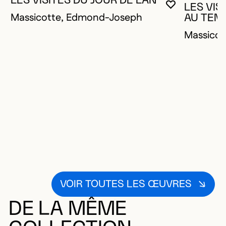
LES VISITES DU JOUR DE L'AN
LES VIS
VOUS DEVE
FERMER L
OUVRIR LA
Massicotte, Edmond-Joseph
AU TEM
Massico
VOIR TOUTES LES ŒUVRES
DE LA MÊME