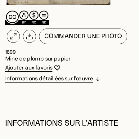
COMMANDER UNE PHOTO
1899
Mine de plomb sur papier
Vous devez être connecté pour ajouter au
Fermer la modale
Ouvrir la modale
Ajouter aux favoris
Informations détaillées sur l’œuvre
INFORMATIONS SUR L’ARTISTE