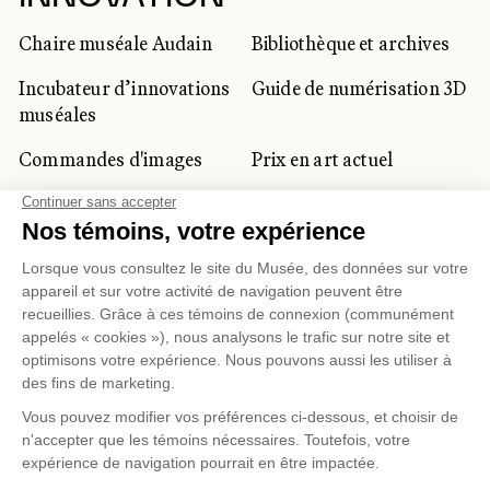
Chaire muséale Audain
Bibliothèque et archives
Incubateur d’innovations
Guide de numérisation 3D
muséales
Commandes d'images
Prix en art actuel
Prix Lynne-Cohen
CLIENTÈLE CORPORATIVE
ET PRIVÉE
Location d'espaces
Activités corporatives
Location d'œuvres
Voyagistes et
professionnels du
tourisme