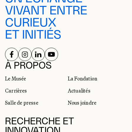
VIVANT ENTRE
CURIEUX
ET INITIÉS
SUIVEZ-NOUS SUR
SUIVEZ-NOUS SUR
SUIVEZ-NOUS SUR
SUIVEZ-NOUS SUR
RÉSEAUX SOCIAUX
À PROPOS
Le Musée
La Fondation
Carrières
Actualités
Salle de presse
Nous joindre
RECHERCHE ET
INNOVATION