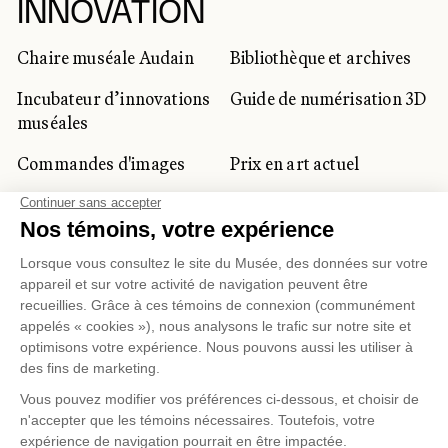
INNOVATION
Chaire muséale Audain
Bibliothèque et archives
Incubateur d’innovations
Guide de numérisation 3D
muséales
Commandes d'images
Prix en art actuel
Prix Lynne-Cohen
CLIENTÈLE CORPORATIVE
ET PRIVÉE
Location d'espaces
Activités corporatives
Location d'œuvres
Voyagistes et
professionnels du
tourisme