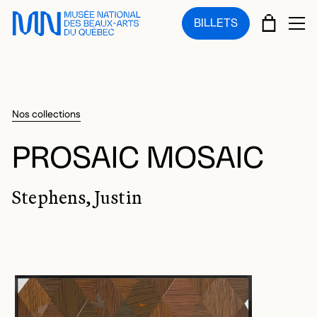
Sauter au menu principal
Sauter au contenu principal
Sauter au pied de page
PANIE
BILLETS
OU
Nos collections
PROSAIC MOSAIC
Stephens, Justin