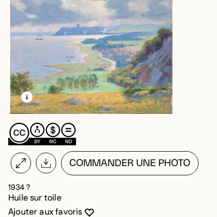
EN SAVOIR PLUS SUR CETTE IMAGE
OUVRIR LA MODALE
COMMANDER UNE PHOTO
1934 ?
Huile sur toile
Vous devez être connecté pour ajouter au
Fermer la modale
Ouvrir la modale
Ajouter aux favoris