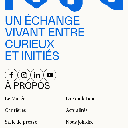
UN ÉCHANGE
VIVANT ENTRE
CURIEUX
ET INITIÉS
SUIVEZ-NOUS SUR
SUIVEZ-NOUS SUR
SUIVEZ-NOUS SUR
SUIVEZ-NOUS SUR
RÉSEAUX SOCIAUX
À PROPOS
Le Musée
La Fondation
Carrières
Actualités
Salle de presse
Nous joindre