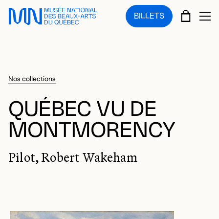
Sauter au menu principal
Sauter au contenu principal
Sauter au pied de page
PANIE
BILLETS
OU
Nos collections
QUÉBEC VU DE
MONTMORENCY
Pilot, Robert Wakeham