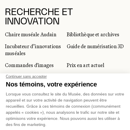
RECHERCHE ET
INNOVATION
Chaire muséale Audain
Bibliothèque et archives
Incubateur d’innovations
Guide de numérisation 3D
muséales
Commandes d'images
Prix en art actuel
Prix Lynne-Cohen
CLIENTÈLE CORPORATIVE
ET PRIVÉE
Location d'espaces
Activités corporatives
Location d'œuvres
Voyagistes et