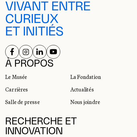
VIVANT ENTRE
CURIEUX
ET INITIÉS
SUIVEZ-NOUS SUR
SUIVEZ-NOUS SUR
SUIVEZ-NOUS SUR
SUIVEZ-NOUS SUR
RÉSEAUX SOCIAUX
À PROPOS
Le Musée
La Fondation
Carrières
Actualités
Salle de presse
Nous joindre
RECHERCHE ET
INNOVATION