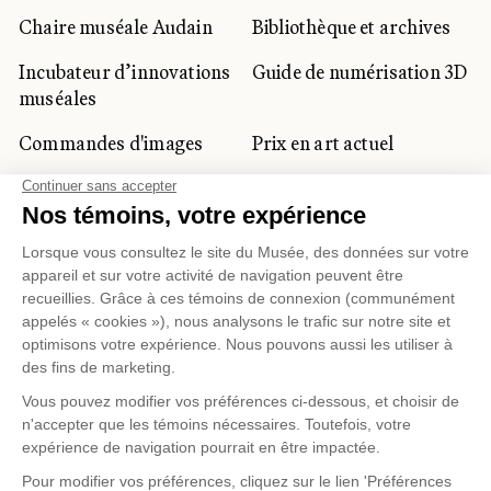
Chaire muséale Audain
Bibliothèque et archives
Incubateur d’innovations
Guide de numérisation 3D
muséales
Commandes d'images
Prix en art actuel
Prix Lynne-Cohen
CLIENTÈLE CORPORATIVE
ET PRIVÉE
Location d'espaces
Activités corporatives
Location d'œuvres
Voyagistes et
professionnels du
tourisme