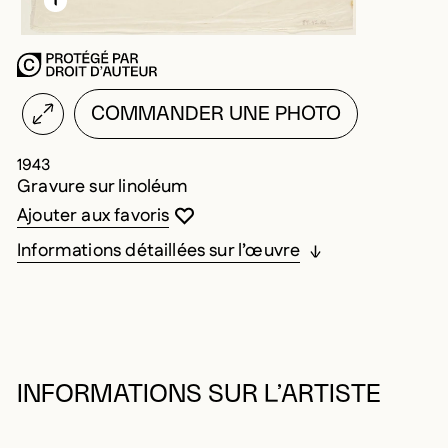
COMMANDER UNE PHOTO
1943
Gravure sur linoléum
Vous devez être connecté pour ajouter au
Fermer la modale
Ouvrir la modale
Ajouter aux favoris
Informations détaillées sur l’œuvre
INFORMATIONS SUR L’ARTISTE