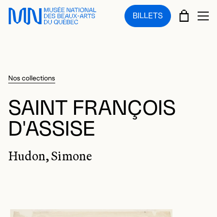
Sauter au menu principal
Sauter au contenu principal
Sauter au pied de page
PANIE
BILLETS
OU
Nos collections
SAINT FRANÇOIS
D'ASSISE
Hudon, Simone