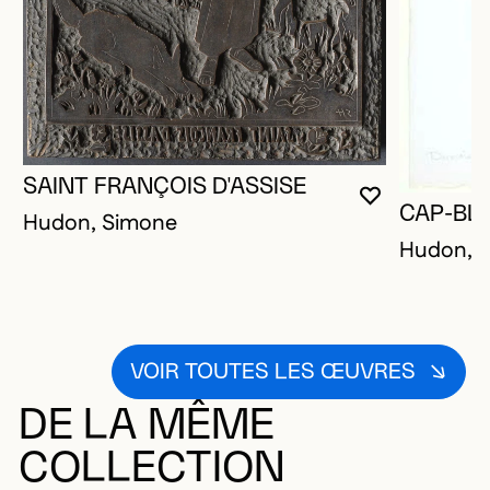
SAINT FRANÇOIS D'ASSISE
VOUS DEVE
FERMER L
OUVRIR LA
CAP-BL
Hudon, Simone
Hudon, 
VOIR TOUTES LES ŒUVRES
DE LA MÊME
COLLECTION