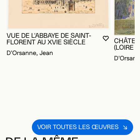
VUE DE L'ABBAYE DE SAINT-
CHÂTEA
VOUS DEVE
FERMER L
OUVRIR LA
FLORENT AU XVIE SIÈCLE
(LOIRE 
D'Orsanne, Jean
D'Orsann
VOIR TOUTES LES ŒUVRES