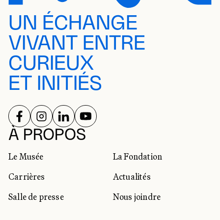
UN ÉCHANGE
VIVANT ENTRE
CURIEUX
ET INITIÉS
SUIVEZ-NOUS SUR
SUIVEZ-NOUS SUR
SUIVEZ-NOUS SUR
SUIVEZ-NOUS SUR
RÉSEAUX SOCIAUX
À PROPOS
Le Musée
La Fondation
Carrières
Actualités
Salle de presse
Nous joindre