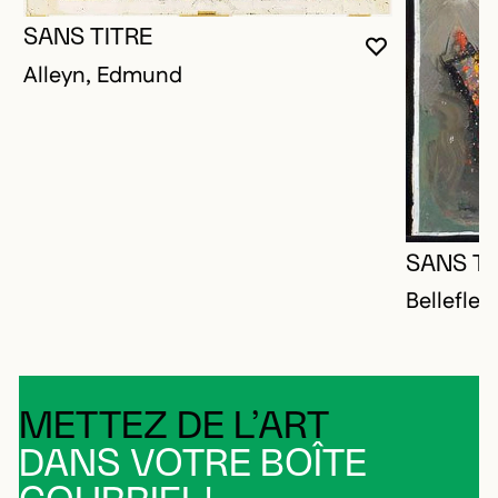
SANS TITRE
VOUS DEVE
FERMER L
OUVRIR LA
Alleyn, Edmund
SANS TI
Bellefleu
METTEZ DE L’ART
DANS VOTRE BOÎTE