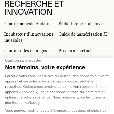
RECHERCHE ET
INNOVATION
Chaire muséale Audain
Bibliothèque et archives
Incubateur d’innovations
Guide de numérisation 3D
muséales
Commandes d'images
Prix en art actuel
Prix Lynne-Cohen
CLIENTÈLE CORPORATIVE
ET PRIVÉE
Location d'espaces
Activités corporatives
Location d'œuvres
Voyagistes et
professionnels du