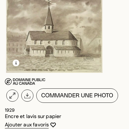
EN SAVOIR PLUS SUR CETTE IMAGE
OUVRIR LA MODALE
COMMANDER UNE PHOTO
1929
Encre et lavis sur papier
Vous devez être connecté pour ajouter au
Fermer la modale
Ouvrir la modale
Ajouter aux favoris