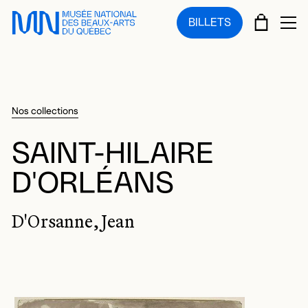
Sauter au menu principal
Sauter au contenu principal
Sauter au pied de page
PANIE
BILLETS
OU
Nos collections
SAINT-HILAIRE
D'ORLÉANS
D'Orsanne, Jean