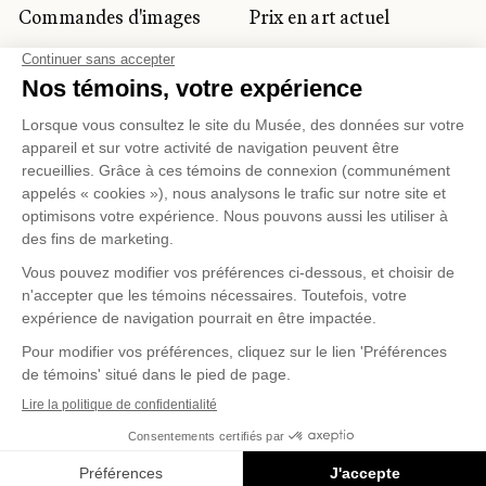
Commandes d'images
Prix en art actuel
Prix Lynne-Cohen
CLIENTÈLE CORPORATIVE
ET PRIVÉE
Location d'espaces
Activités corporatives
Location d'œuvres
Voyagistes et
professionnels du
tourisme
Gestion des témoins
Politique de confidentialité
Conditions d'utilisation
Politique d'achat en ligne
© 2026 MUSÉE NATIONAL DES BEAUX-ARTS DU
QUÉBEC