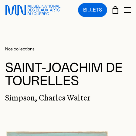
Sauter au menu principal
Sauter au contenu principal
Sauter au pied de page
PANIE
BILLETS
OU
Nos collections
SAINT-JOACHIM DE
TOURELLES
Simpson, Charles Walter