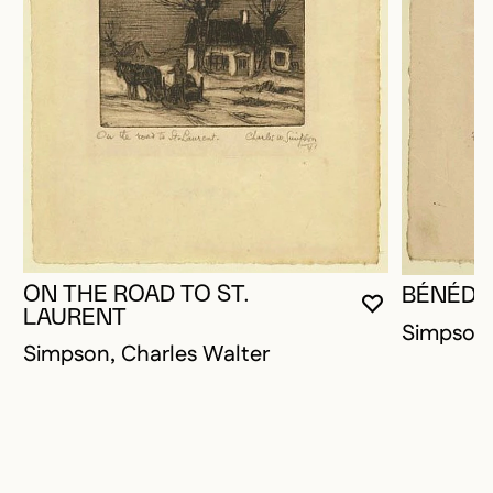
ON THE ROAD TO ST.
BÉNÉDI
VOUS DEVE
FERMER L
OUVRIR LA
LAURENT
Simpson,
Simpson, Charles Walter