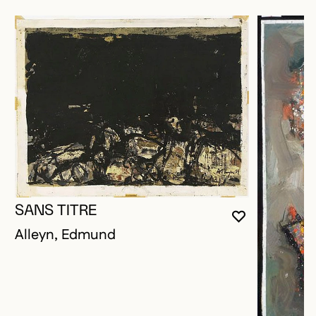
SANS TITRE
VOUS DEVE
FERMER L
OUVRIR LA
Alleyn, Edmund