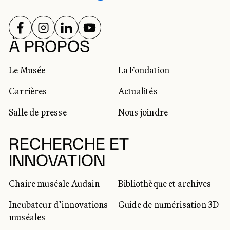
SUIVEZ-NOUS SUR
SUIVEZ-NOUS SUR
SUIVEZ-NOUS SUR
SUIVEZ-NOUS SUR
RÉSEAUX SOCIAUX
À PROPOS
Le Musée
La Fondation
Carrières
Actualités
Salle de presse
Nous joindre
RECHERCHE ET
INNOVATION
Chaire muséale Audain
Bibliothèque et archives
Incubateur d’innovations
Guide de numérisation 3D
muséales