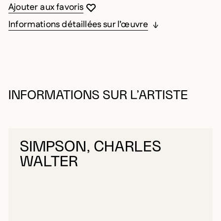
Vous devez être connecté pour ajouter au
Fermer la modale
Ouvrir la modale
Ajouter aux favoris
Informations détaillées sur l’œuvre
INFORMATIONS SUR L’ARTISTE
SIMPSON, CHARLES
WALTER