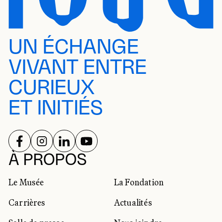
UN ÉCHANGE
VIVANT ENTRE
CURIEUX
ET INITIÉS
SUIVEZ-NOUS SUR
SUIVEZ-NOUS SUR
SUIVEZ-NOUS SUR
SUIVEZ-NOUS SUR
RÉSEAUX SOCIAUX
À PROPOS
Le Musée
La Fondation
Carrières
Actualités