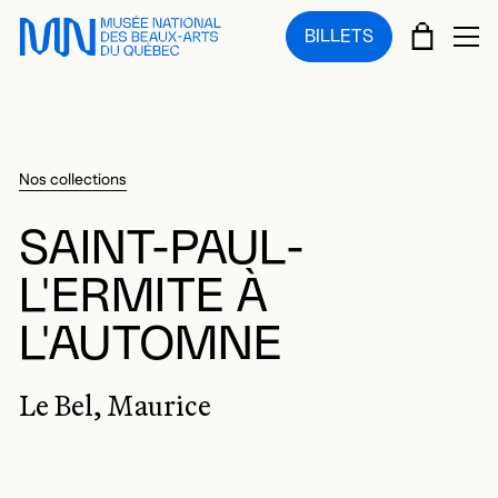
Sauter au menu principal
Sauter au contenu principal
Sauter au pied de page
PANIE
BILLETS
OU
Nos collections
SAINT-PAUL-
L'ERMITE À
L'AUTOMNE
Le Bel, Maurice