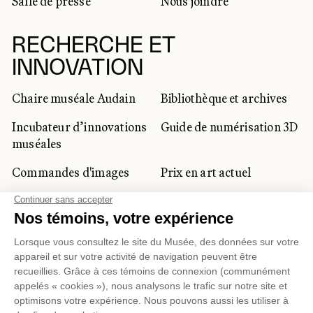
Salle de presse
Nous joindre
RECHERCHE ET
INNOVATION
Chaire muséale Audain
Bibliothèque et archives
Incubateur d’innovations
Guide de numérisation 3D
muséales
Commandes d'images
Prix en art actuel
Prix Lynne-Cohen
CLIENTÈLE CORPORATIVE
ET PRIVÉE
Location d'espaces
Activités corporatives