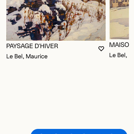
MAISON
PAYSAGE D'HIVER
VOUS DEVE
FERMER L
OUVRIR LA
Le Bel, M
Le Bel, Maurice