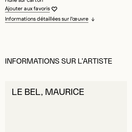
Huile sur carton
Vous devez être connecté pour ajouter au
Fermer la modale
Ouvrir la modale
Ajouter aux favoris
Informations détaillées sur l’œuvre
INFORMATIONS SUR L’ARTISTE
LE BEL, MAURICE