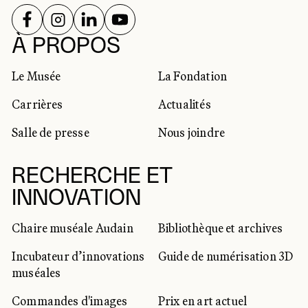
SUIVEZ-NOUS SUR
SUIVEZ-NOUS SUR
SUIVEZ-NOUS SUR
SUIVEZ-NOUS SUR
RÉSEAUX SOCIAUX
À PROPOS
Le Musée
La Fondation
Carrières
Actualités
Salle de presse
Nous joindre
RECHERCHE ET
INNOVATION
Chaire muséale Audain
Bibliothèque et archives
Incubateur d’innovations
Guide de numérisation 3D
muséales
Commandes d'images
Prix en art actuel