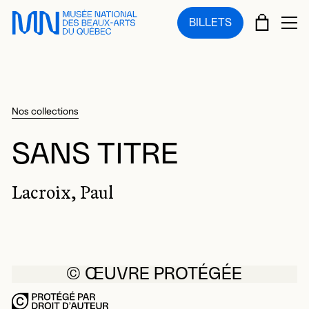
Sauter au menu principal
Sauter au contenu principal
Sauter au pied de page
PANIE
BILLETS
OU
Nos collections
SANS TITRE
Lacroix, Paul
© ŒUVRE PROTÉGÉE