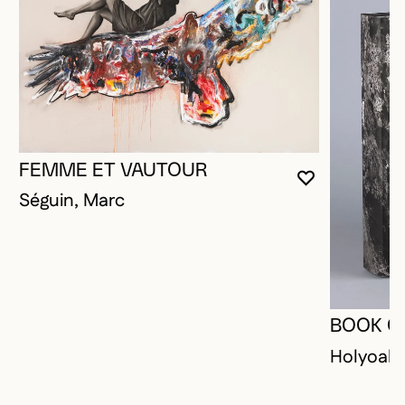
FEMME ET VAUTOUR
VOUS DEVE
FERMER L
OUVRIR LA
Séguin, Marc
BOOK O
Holyoak,