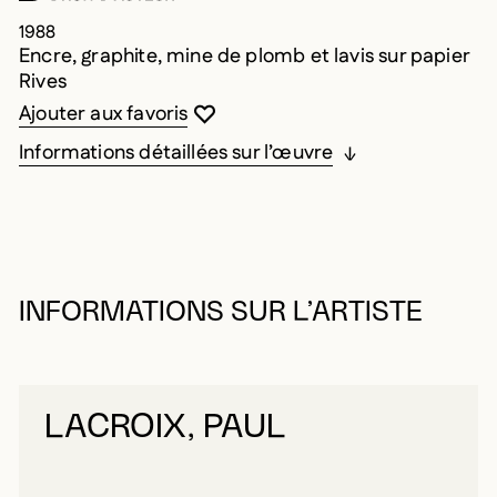
1988
Encre, graphite, mine de plomb et lavis sur papier
Rives
Vous devez être connecté pour ajouter au
Fermer la modale
Ouvrir la modale
Ajouter aux favoris
Informations détaillées sur l’œuvre
INFORMATIONS SUR L’ARTISTE
LACROIX, PAUL