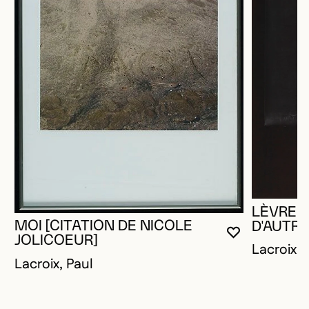
LÈVRES
MOI [CITATION DE NICOLE
D'AUTRE
VOUS DEVE
FERMER L
OUVRIR LA
JOLICOEUR]
Lacroix, 
Lacroix, Paul