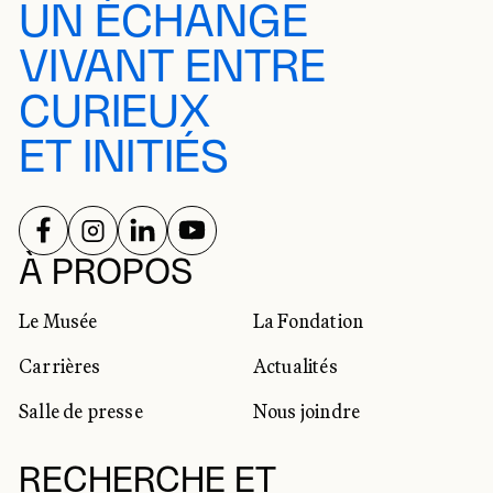
UN ÉCHANGE
VIVANT ENTRE
CURIEUX
ET INITIÉS
SUIVEZ-NOUS SUR
SUIVEZ-NOUS SUR
SUIVEZ-NOUS SUR
SUIVEZ-NOUS SUR
RÉSEAUX SOCIAUX
À PROPOS
Le Musée
La Fondation
Carrières
Actualités
Salle de presse
Nous joindre
RECHERCHE ET