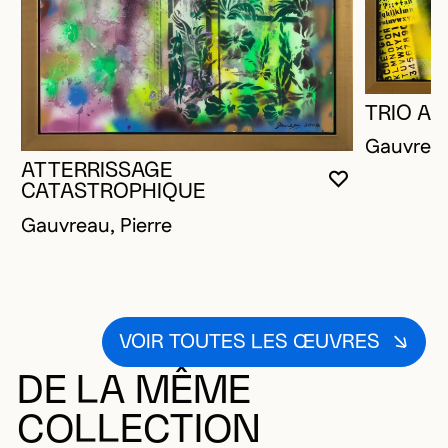
TRIO A
Gauvreau
ATTERRISSAGE
VOUS DEVE
FERMER L
OUVRIR LA
CATASTROPHIQUE
Gauvreau, Pierre
VOIR TOUTES LES ŒUVRES
DE LA MÊME
COLLECTION