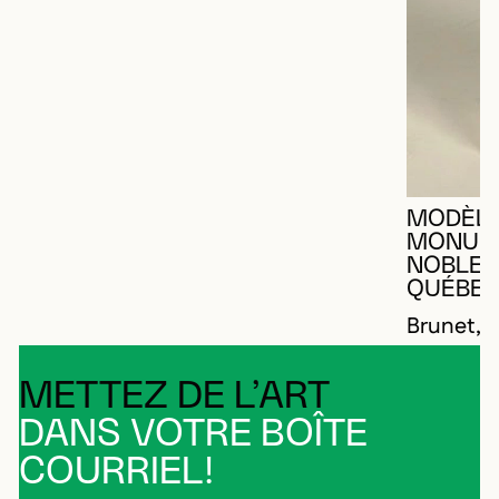
MODÈLE
MONUME
NOBLET 
QUÉBEC
Brunet, 
METTEZ DE L’ART
DANS VOTRE BOÎTE
COURRIEL!