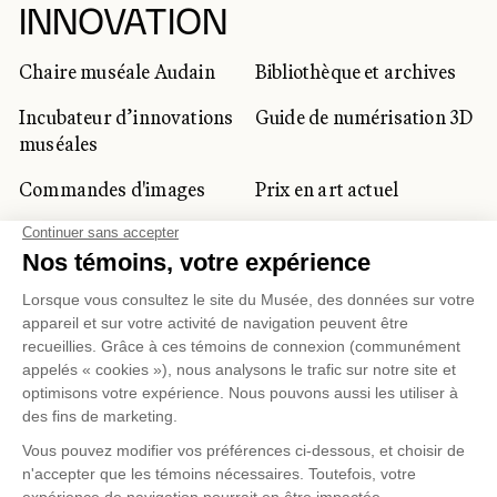
INNOVATION
Chaire muséale Audain
Bibliothèque et archives
Incubateur d’innovations
Guide de numérisation 3D
muséales
Commandes d'images
Prix en art actuel
Prix Lynne-Cohen
CLIENTÈLE CORPORATIVE
ET PRIVÉE
Location d'espaces
Activités corporatives
Location d'œuvres
Voyagistes et
professionnels du
tourisme