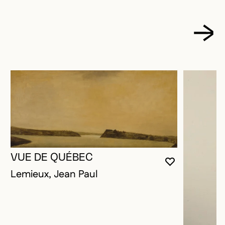
VUE DE QUÉBEC
VOUS DEVE
FERMER L
OUVRIR LA
Lemieux, Jean Paul