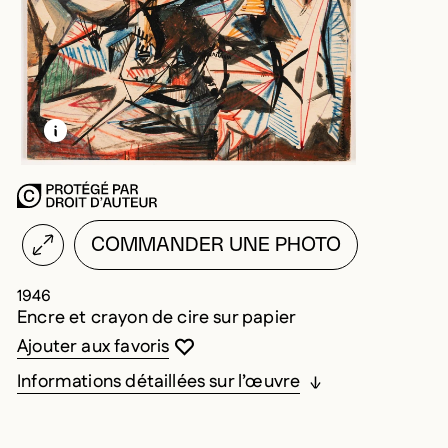
EN SAVOIR PLUS SUR CETTE IMAGE
OUVRIR LA MODALE
COMMANDER UNE PHOTO
1946
Encre et crayon de cire sur papier
Vous devez être connecté pour ajouter au
Fermer la modale
Ouvrir la modale
Ajouter aux favoris
Informations détaillées sur l’œuvre