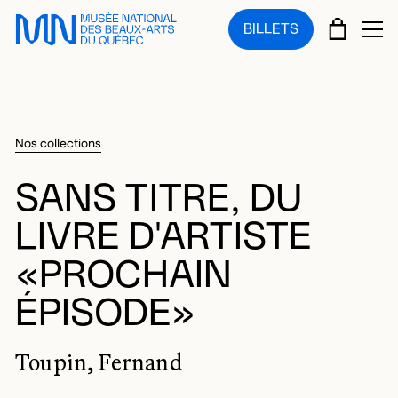
Sauter au menu principal
Sauter au contenu principal
Sauter au pied de page
PANIE
BILLETS
OU
Nos collections
SANS TITRE, DU
LIVRE D'ARTISTE
«PROCHAIN
ÉPISODE»
Toupin, Fernand