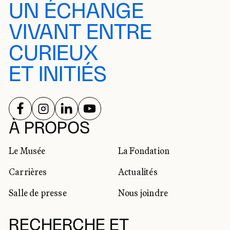
UN ÉCHANGE
VIVANT ENTRE
CURIEUX
ET INITIÉS
SUIVEZ-NOUS SUR
SUIVEZ-NOUS SUR
SUIVEZ-NOUS SUR
SUIVEZ-NOUS SUR
RÉSEAUX SOCIAUX
À PROPOS
Le Musée
La Fondation
Carrières
Actualités
Salle de presse
Nous joindre
RECHERCHE ET