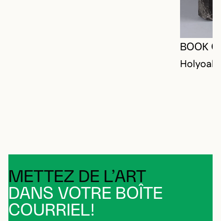
BOOK O
Holyoak,
METTEZ DE L’ART
DANS VOTRE BOÎTE
COURRIEL!