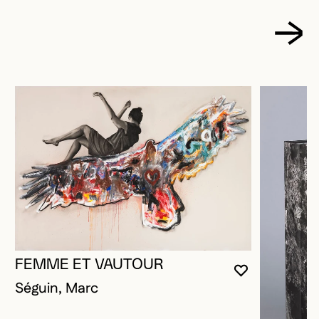
FEMME ET VAUTOUR
VOUS DEVE
FERMER L
OUVRIR LA
Séguin, Marc