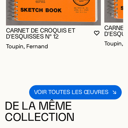
CARNET
CARNET DE CROQUIS ET
D'ESQUI
VOUS DEVE
FERMER L
OUVRIR LA
D'ESQUISSES N° 12
Toupin, 
Toupin, Fernand
VOIR TOUTES LES ŒUVRES
DE LA MÊME
COLLECTION