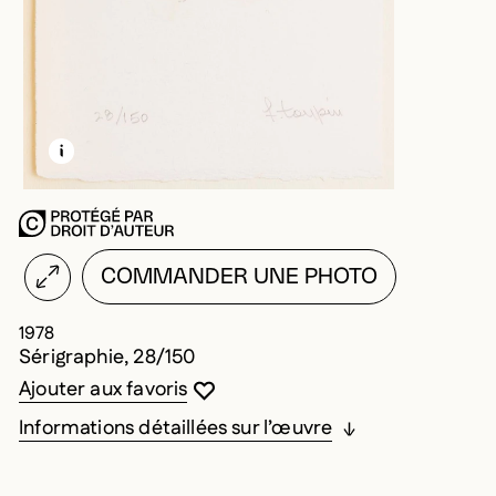
EN SAVOIR PLUS SUR CETTE IMAGE
OUVRIR LA MODALE
COMMANDER UNE PHOTO
1978
Sérigraphie, 28/150
Vous devez être connecté pour ajouter au
Fermer la modale
Ouvrir la modale
Ajouter aux favoris
Informations détaillées sur l’œuvre