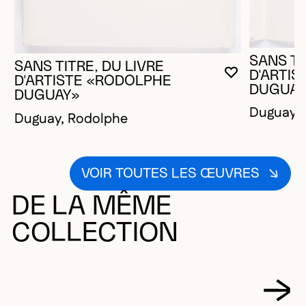
SANS TI
SANS TITRE, DU LIVRE
D'ARTI
VOUS DEVE
FERMER L
OUVRIR LA
D'ARTISTE «RODOLPHE
DUGUAY
DUGUAY»
Duguay, 
Duguay, Rodolphe
VOIR TOUTES LES ŒUVRES
DE LA MÊME
COLLECTION