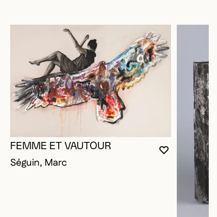
FEMME ET VAUTOUR
VOUS DEVE
FERMER L
OUVRIR LA
Séguin, Marc