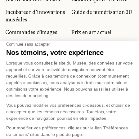
Incubateur d’innovations
Guide de numérisation 3D
muséales
Commandes d'images
Prix en art actuel
Prix Lynne-Cohen
CLIENTÈLE CORPORATIVE
ET PRIVÉE
Location d'espaces
Activités corporatives
Location d'œuvres
Voyagistes et
professionnels du
tourisme
Gestion des témoins
Politique de confidentialité