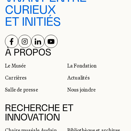
CURIEUX
ET INITIÉS
SUIVEZ-NOUS SUR
SUIVEZ-NOUS SUR
SUIVEZ-NOUS SUR
SUIVEZ-NOUS SUR
RÉSEAUX SOCIAUX
À PROPOS
Le Musée
La Fondation
Carrières
Actualités
Salle de presse
Nous joindre
RECHERCHE ET
INNOVATION
Chaire muséale Audain
Bibliothèque et archives