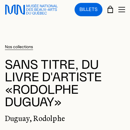
Sauter au menu principal
Sauter au contenu principal
Sauter au pied de page
PANIE
BILLETS
OU
Nos collections
SANS TITRE, DU
LIVRE D'ARTISTE
«RODOLPHE
DUGUAY»
Duguay, Rodolphe