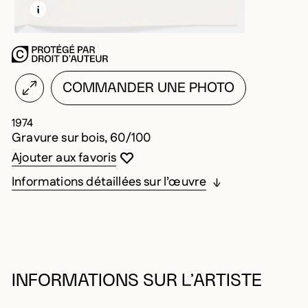
EN SAVOIR PLUS SUR CETTE IMAGE
OUVRIR LA MODALE
COMMANDER UNE PHOTO
1974
Gravure sur bois, 60/100
Vous devez être connecté pour ajouter au
Fermer la modale
Ouvrir la modale
Ajouter aux favoris
Informations détaillées sur l’œuvre
INFORMATIONS SUR L’ARTISTE