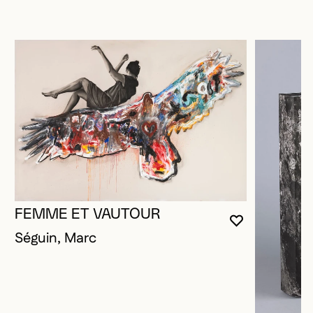
FEMME ET VAUTOUR
VOUS DEVE
FERMER L
OUVRIR LA
Séguin, Marc