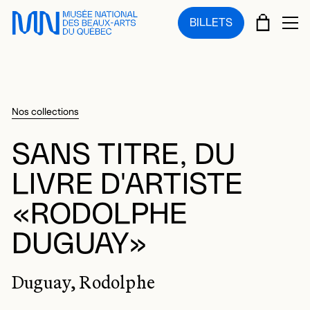
Sauter au menu principal
Sauter au contenu principal
Sauter au pied de page
PANIE
BILLETS
OU
Nos collections
SANS TITRE, DU
LIVRE D'ARTISTE
«RODOLPHE
DUGUAY»
Duguay, Rodolphe