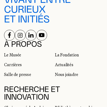
CURIEUX
ET INITIÉS
SUIVEZ-NOUS SUR
SUIVEZ-NOUS SUR
SUIVEZ-NOUS SUR
SUIVEZ-NOUS SUR
RÉSEAUX SOCIAUX
À PROPOS
Le Musée
La Fondation
Carrières
Actualités
Salle de presse
Nous joindre
RECHERCHE ET
INNOVATION