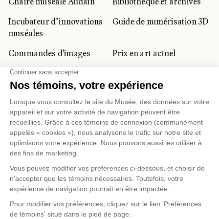
Chaire muséale Audain
Bibliothèque et archives
Incubateur d’innovations
Guide de numérisation 3D
muséales
Commandes d'images
Prix en art actuel
Prix Lynne-Cohen
CLIENTÈLE CORPORATIVE
ET PRIVÉE
Location d'espaces
Activités corporatives
Location d'œuvres
Voyagistes et
professionnels du
tourisme
Gestion des témoins
Politique de confidentialité