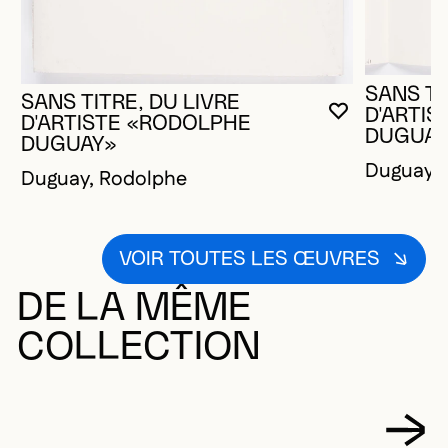
SANS TI
SANS TITRE, DU LIVRE
D'ARTI
VOUS DEVE
FERMER L
OUVRIR LA
D'ARTISTE «RODOLPHE
DUGUAY
DUGUAY»
Duguay, 
Duguay, Rodolphe
VOIR TOUTES LES ŒUVRES
DE LA MÊME
COLLECTION