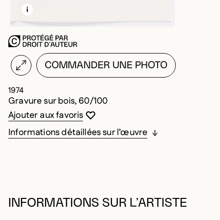
EN SAVOIR PLUS SUR CETTE IMAGE
OUVRIR LA MODALE
COMMANDER UNE PHOTO
1974
Gravure sur bois, 60/100
Vous devez être connecté pour ajouter au
Fermer la modale
Ouvrir la modale
Ajouter aux favoris
Informations détaillées sur l’œuvre
INFORMATIONS SUR L’ARTISTE