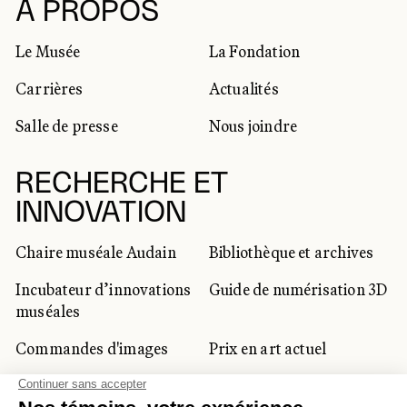
RÉSEAUX SOCIAUX
À PROPOS
Le Musée
La Fondation
Carrières
Actualités
Salle de presse
Nous joindre
RECHERCHE ET
INNOVATION
Chaire muséale Audain
Bibliothèque et archives
Incubateur d’innovations
Guide de numérisation 3D
muséales
Commandes d'images
Prix en art actuel
Prix Lynne-Cohen