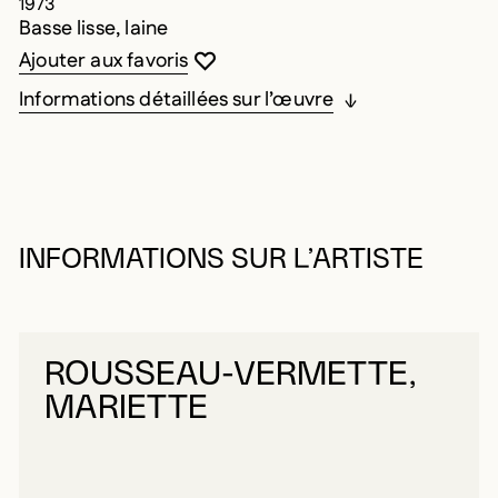
1973
Basse lisse, laine
Vous devez être connecté pour ajouter au
Fermer la modale
Ouvrir la modale
Ajouter aux favoris
Informations détaillées sur l’œuvre
INFORMATIONS SUR L’ARTISTE
ROUSSEAU-VERMETTE,
MARIETTE