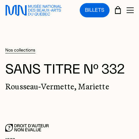
Sauter au menu principal
Sauter au contenu principal
Sauter au pied de page
PANIE
BILLETS
OU
Nos collections
SANS TITRE Nº 332
Rousseau-Vermette, Mariette