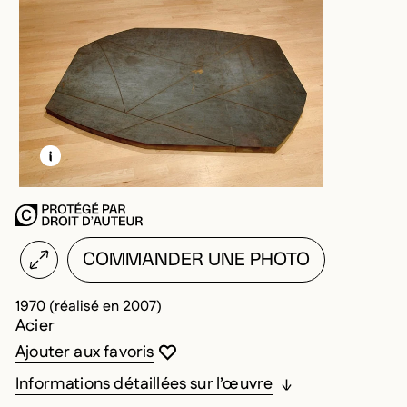
EN SAVOIR PLUS SUR CETTE IMAGE
OUVRIR LA MODALE
COMMANDER UNE PHOTO
1970 (réalisé en 2007)
Acier
Vous devez être connecté pour ajouter au
Fermer la modale
Ouvrir la modale
Ajouter aux favoris
Informations détaillées sur l’œuvre