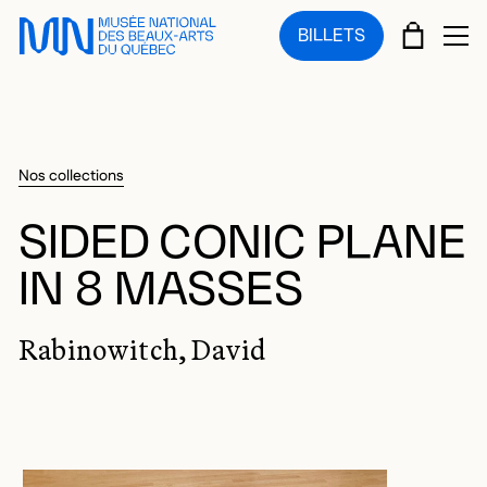
Sauter au menu principal
Sauter au contenu principal
Sauter au pied de page
PANIE
BILLETS
OU
Nos collections
SIDED CONIC PLANE
IN 8 MASSES
Rabinowitch, David