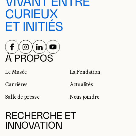
VIVANT ENTRE
CURIEUX
ET INITIÉS
SUIVEZ-NOUS SUR
SUIVEZ-NOUS SUR
SUIVEZ-NOUS SUR
SUIVEZ-NOUS SUR
RÉSEAUX SOCIAUX
À PROPOS
Le Musée
La Fondation
Carrières
Actualités
Salle de presse
Nous joindre
RECHERCHE ET
INNOVATION