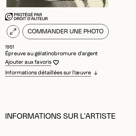
COMMANDER UNE PHOTO
1951
Épreuve au gélatinobromure d'argent
Vous devez être connecté pour ajouter au
Fermer la modale
Ouvrir la modale
Ajouter aux favoris
Informations détaillées sur l’œuvre
INFORMATIONS SUR L’ARTISTE