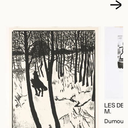
LES DE
M.
Dumouche