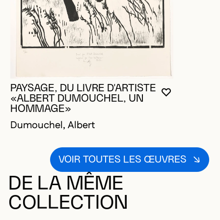
PAYSAGE, DU LIVRE D'ARTISTE
VOUS DEVE
FERMER L
OUVRIR LA
«ALBERT DUMOUCHEL, UN
HOMMAGE»
Dumouchel, Albert
VOIR TOUTES LES ŒUVRES
DE LA MÊME
COLLECTION