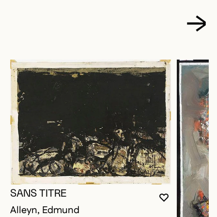
SANS TITRE
VOUS DEVE
FERMER L
OUVRIR LA
Alleyn, Edmund