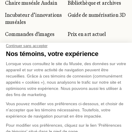
Chaire muséale Audain
Bibliothèque et archives
Incubateur d’innovations
Guide de numérisation 3D
muséales
Commandes d'images
Prix en art actuel
Prix Lynne-Cohen
CLIENTÈLE CORPORATIVE
ET PRIVÉE
Location d'espaces
Activités corporatives
Location d'œuvres
Voyagistes et
professionnels du
tourisme
Gestion des témoins
Politique de confidentialité