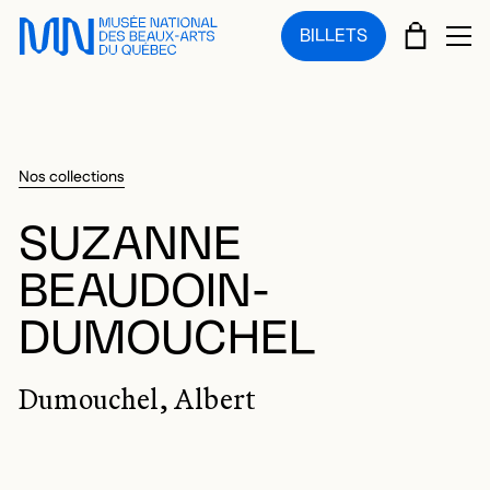
Sauter au menu principal
Sauter au contenu principal
Sauter au pied de page
PANIE
BILLETS
OU
Nos collections
SUZANNE
BEAUDOIN-
DUMOUCHEL
Dumouchel, Albert