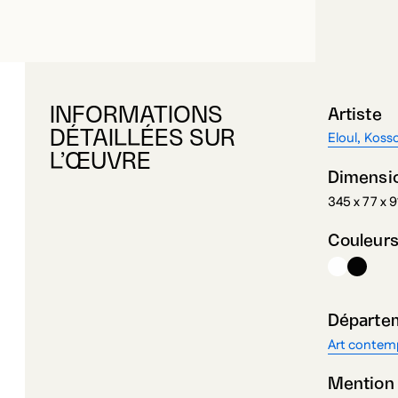
INFORMATIONS
Artiste
DÉTAILLÉES SUR
Eloul, Koss
L’ŒUVRE
Dimensi
345 x 77 x 
Couleur
Départe
Art contemp
Mention
Don de Rita