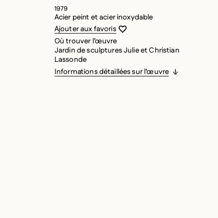
1979
Acier peint et acier inoxydable
Vous devez être connecté pour ajouter
Fermer la modale
Ouvrir la modale
Ajouter aux favoris
Où trouver l’œuvre
Jardin de sculptures Julie et Christian
Lassonde
Informations détaillées sur l’œuvre