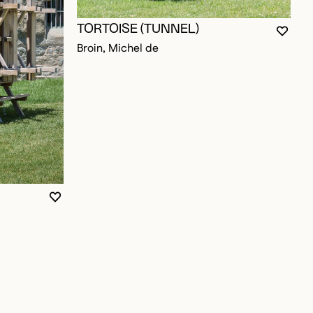
TORTOISE (TUNNEL)
VOUS
FERM
OUVR
Broin, Michel de
VOUS DEVEZ ÊTRE CONNECTÉ POUR AJOUTER A
FERMER LA MODALE
OUVRIR LA MODALE
T
OUR AJOUTER AUX FAVORIS
M