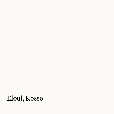
Sauter au menu principal
Sauter au contenu principal
Sauter au pied de page
Pl
Nos collections
TORON
Eloul, Kosso