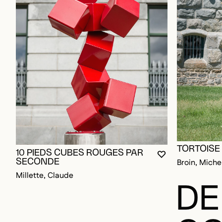
TORTOISE 
10 PIEDS CUBES ROUGES PAR
VOUS DEVEZ ÊT
FERMER LA MO
OUVRIR LA MO
SECONDE
Broin, Miche
Millette, Claude
DE