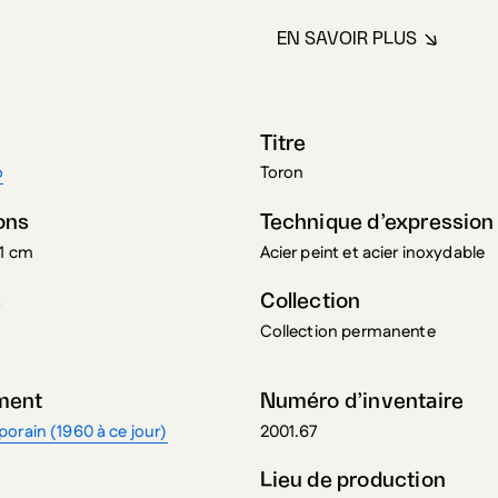
EN SAVOIR PLUS
À PROPOS DE E
Titre
o
Toron
ons
Technique d’expression
91 cm
Acier peint et acier inoxydable
s
Collection
Collection permanente
ment
Numéro d’inventaire
orain (1960 à ce jour)
2001.67
Lieu de production
 Letendre
Toronto (Ontario), Canada